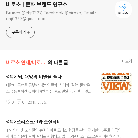
비로소 | 문화 브랜드 연구소
Brunch @chj0327, Facebook @biroso, Email :
chj0327@gmail.com
구독하기
더보기
비로소 연재/비로소 책방
의 다른 글
<책> 뇌, 욕망의 비밀을 풀다
글 내용
대학때 공학을 공부한 나는 인문학, 심리학, 철학, 문학은
조금 동떨어진 것이어야만 하는 줄로 알았다. 사실 그것들
은 하나로 연결되어 있다는 것을 참 뒤늦게 알게 된것이 조
0
0
2011. 3. 26.
금은 속상하지만 어쨌든 알았다. 그러니 이제는 좀 더 부지
런히 공부하고 이해하려고 노력하면 될 것이다. 사람이 감
각기관들을 통해 사물을 파악하고 이해하고 판단하는 그
<책>쓰리스크린과 소셜티비
과정이나 호르몬의 분비에 의해 고통까지도 이겨낼 수 있
글 내용
게 하는 그 능력, 사랑하는 감정과 마음속에 기쁨과 환희와
TV, 인터넷, 모바일의 뉴미디어 비즈니스 현장을 분석, 평가한다. 주로 미국의
슬픔이 나타나는 것들. 그리고 어떤 물건에 그토록 집착하
사례를 충분히 들어 실제로 시행되고 있는 많은 비즈니스 모델을 이해하기 쉽도