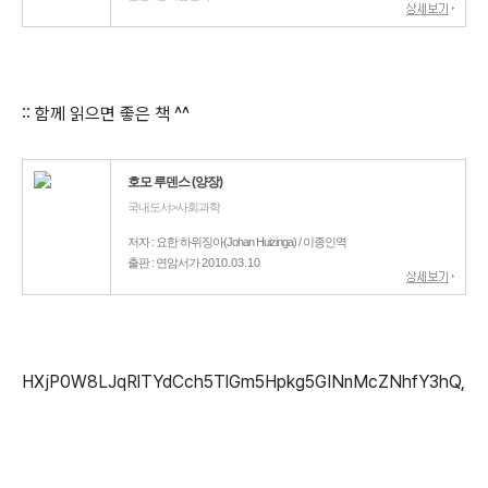
:: 함께 읽으면 좋은 책 ^^
호모 루덴스 (양장)
국내도서>사회과학
저자 : 요한 하위징아(Johan Huizinga) / 이종인역
출판 : 연암서가
2010.03.10
HXjP0W8LJqRlTYdCch5TlGm5Hpkg5GINnMcZNhfY3hQ,