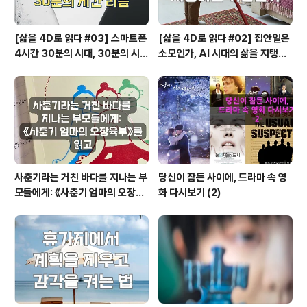
[삶을 4D로 읽다 #03] 스마트폰
[삶을 4D로 읽다 #02] 집안일은
4시간 30분의 시대, 30분의 시간
소모인가, AI 시대의 삶을 지탱하
리듬
는 기반인가
사춘기라는 거친 바다를 지나는 부
당신이 잠든 사이에, 드라마 속 영
모들에게: 《사춘기 엄마의 오장육
화 다시보기 (2)
부》를 읽고