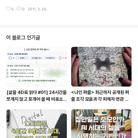
게 만드는 그런 과정이 궁금했었다. 어제 잠깐 읽었던 철학
록 엮었다. 여기에 한국의 다양한 비즈니스 사례를 통해 매체간의 공통점이 무
소개서에서 이야기 하듯 인간은 오랜 시간 많은 고민을 해
0
0
2011. 3. 26.
엇이고, 소비자는 어떻게 움직이고 있는지를 분석해 보고자 필자는 의도하였다.
왔다고 한다. 탈레스가 총천연색의 자연을 궁금하게 여긴
실제로 한국은 IT강국이고 자의인지는 모르겠지만 공공연하게 듣고 있다. 월드
이후부터 수많은 궁금증을 해결하려는 ..
컵 때 자랑스럽게 뽑내었던 한국의 IT기술은 다양한 비즈니스 모델로 뽐내기에
충분했는지도 모른다. 나라마다 다른 문화와 법령에 의해 꼭 같은 비즈니스 모
델이 통하리라는 생각은 무척 유아적이기까지 할 것이다. 하지만 내것과 다른
이 블로그 인기글
것을 손쉽게 비교할 수 있는 지금의 상황에서 바보같은 정책이나 법령으로 개방
이나 자유로운 창작을 방해해..
[삶을 4D로 읽다 #01] 24시간을
<나인 퍼즐> 최근까지 공개된 퍼
쪼개지 않고 포개어 쓸 때 비로소
즐 조각 모음과 각 피해자 연관 관
시작되는 행복지도
계와 퍼즐의 의미