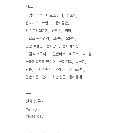
태그
그림책 연습
비로소 강좌
장효진
전시기획
브랜드
문화공간
티스토리챌린지
손현정
리타
비로소 문화강좌
브랜딩
오블완
공간 브랜딩
문화강좌
문화마케팅
그림책 프로젝트
신촌타프
비로소
책모임
문화기획자의 단어장
문화기획
글쓰기
웹툰
문화기획자
문래동
공간브랜딩
얼반소울
전시
추천 웹툰
응개응개
전체 방문자
Today :
Yesterday :