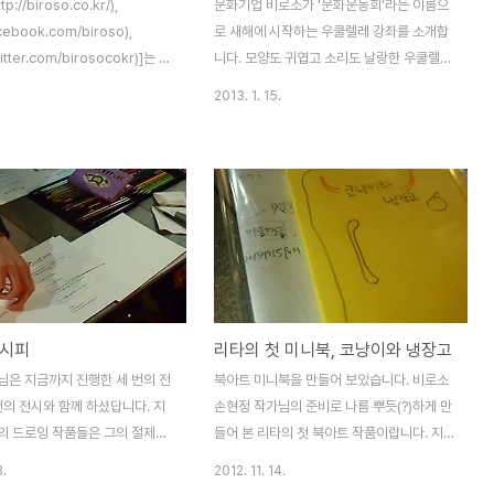
://biroso.co.kr/),
문화기업 비로소가 '문화운동회'라는 이름으
acebook.com/biroso),
로 새해에 시작하는 우쿨렐레 강좌를 소개합
witter.com/birosocokr)]는 문
니다. 모양도 귀엽고 소리도 날랑한 우쿨렐레
련한 다양한 만남을 기획합니다.
는 가볍고 작아서 어디든 함께할 수 있습니
2013. 1. 15.
 주제(여행, 만화, 마술)를 전
다. 운지법도 간단해서 연습하면서 노래를 부
파티, 간담회와 워크샵의 형태로 기
르는 재미가 쏠쏠한 악기지요. 게다가 우쿨렐
했어요. 그리고 그 만남들이 서로
레는 여럿이 모여 함께 연주하며 노래를 부르
연결될 수 있도록 고민하였답니
는 떼창이 연주와 즐김의 묘미라는 걸 아시는
워크샵 혹은 파티와의 연계나 상
지요~ ^^ 날 풀리면 함께 소풍도 가고 작은
회와 책모임 등의 연계가 그 예입
연주회 공연도 만들어 가면서 즐거운 봄을 기
소는 답답한 레슨교실을 벗어나 편
다려보시죠! 8주에 걸쳐 진행되는 이 강좌 중
서 친구와 수다를 떨고 차를 마시
첫번째 강좌를 소개해드리는 것이며, 이후 강
것 같은 문화예술강좌를 상상했습
좌들은 화요일 같은 시간에 이어서 모임 개설
레시피
리타의 첫 미니북, 코냥이와 냉장고
 지난 5월 '내방의 콕'이라는 주
을 하겠습니다. 2013년 1월~ 신촌타프 [오
의 문화공간인 '내방'에서 소규모
시는 길] 매주 화요일 7시반~9시 (2만5천
님은 지금까지 진행한 세 번의 전
북아트 미니북을 만들어 보았습니다. 비로소
하였습니..
원/1회) 차시 학습내용 곡 1 우쿨렐레에 대해
번의 전시와 함께 하셨답니다. 지
손현정 작가님의 준비로 나름 뿌듯(?)하게 만
서, 음계에 대..
의 드로잉 작품들은 그의 절제되
들어 본 리타의 첫 북아트 작품이랍니다. 지
주제 의식을 닮아 채색이 최소화
난 10월 만화를 주제로 한 비로소의 기획 의
8.
2012. 11. 14.
 선으로만 대상을 표현하고 있습
한 모임으로 기획된 '북아트 미니북 만들