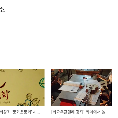
소
비로소 문화강좌 '문화운동회' 시작해요~
[화요우쿨렐레 강좌] 카페에서 놀며, 배우며