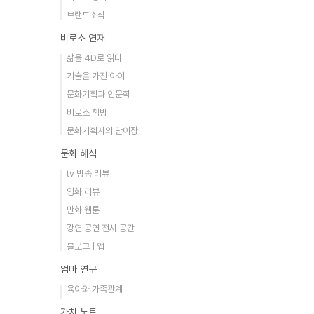
브랜드소식
비로소 연재
삶을 4D로 읽다
기술을 가진 아이
문화기획과 인문학
비로소 책방
문화기획자의 단어장
문화 해석
tv 방송 리뷰
영화 리뷰
만화 웹툰
강연 공연 전시 공간
블로그 | 앱
엄마 연구
육아와 가족관계
가치 노트