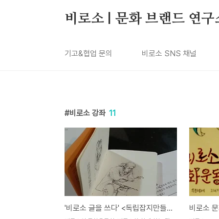
본문 바로가기
비로소 | 문화 브랜드 연구
기고&협업 문의
비로소 SNS 채널
비로소 강좌
11
'비로소 글을 쓰다' <독립잡지만들기> 강좌안내