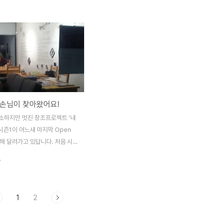
서 처음에는 다소 단순해 보이다가
기'를 직접 해본 것인데요. 직접 자그마한 책
면 볼 수록 나중에는 그 그림들
을 뚝딱 만들고 그 안을 채울 그림과 글을 직
생각으로 그림을 가득 채우게 만드
접 채워서 하나의 만화책을 만들어 내는 과정
다. 지성은 작가 작가님의 '드로
은 그리 쉬운 것만은 아니었습니다. 리타가
크샵은 그림에 대한 막연한 생각
구상한 이야기는 '코끼리 아가씨의 다이어트
고 다각적으로 경험해 볼 수 있는
도전기'입니다. 우스개 소리 중에 '전공 별 코
합니다. 그림을 그리기 위한 도구
끼리를 냉장고에 넣는 방법'이 유행한 적도
단한 소개, 그림을 그리기 기법
있는데요. 다이어트하면 또 빠질 수 없는 냉
손님이 찾아왔어요!
법을 이야기 합니다. 그리고 직접
장고와의 사투에 관한 기억을 되살려 만들어
보고 다른 이들의 그림의 감상을
보면 재미있을 것 같다는 생각을 했어요. 만
소하지만 멋진 창조프로젝트 ‘내
죠. 드로잉레시피라는 말 그대로
화를 주제로 한 미니북답게 만화책에서 본 것
'시즌1이 어느새 마지막 Open
 조리법을 ..
처럼 그림과 말풍..
향해 달려가고 있답니다. 처음 시작
더라도 함께 해보자고 조르던 저나
.
다고 흥쾌히 허락해주신 선생님
거리는 통나무 무리들이었죠. 그
대안공간 ’내방‘에서 시작할 때
1
2
 강좌에 대한 걱정과 설렘으로 가
 했었죠. 리뷰 리뷰 리뷰 물론