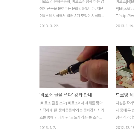
비로소의 문화운동회, 비로소와 함께 하는 감
비로소[H(http
성에 근육을 붙여주는 문화강좌입니다. 지난
F(http://f
2월부터 시작해서 벌써 3기 모집이 시작되었
T(http://t
습니다. 3주간 펼쳐지는 강좌다보니 호흡이
화예술과 관
2013. 3. 22.
2013. 1. 16.
짧고 무언가 시작해볼 참에 끝나는 것이 단점
그동안 다양한
이라면 단점이겠지만, 그 이후는 오로지 자신
시, 공연, 
의 몫이라는 것. 너무 길어지면 스스로에게
획하고 진행
게으름의 못된 버릇이 스물스물 올라오리라
유기적으로 
는 것. 애시당초 그 최소한의 시간을 가지고
다. 전시와 
최대한 노력해보자가 처음 취지였습니다--
영회와 간담
만. 그래도 온라인 카페를 통해 스스로 만들
니다. 비로
어 가는 프로젝트를 선보일 수 있고 나름의
안한 공간에
피드백도 만들어 볼 기회가 생길테니 같이 시
면서 노는 
'비로소 글을 쓰다' 강좌 안내
드로잉 
작해보면 좋을 것 같네요. 글쓰기 강좌, 3기
니다. 그래서
(독립잡지 만들기) : 4월 5일(금요일) 저녁 7
제로 문래동
[비로소 글을 쓰다] 비로소에서 새해를 맞아
지성은 작가
시반-9시반 (3주간) : 신촌타프 (신촌역 5번
강좌를 진행
시작하게 된 '문화운동회'라는 문화강좌 시리
시 중에 두 
출구로 나오셔..
즈를 통해 만나게 된 '글쓰기 강좌'를 소개합
성은 작가님
니다. 총 3회에 걸처 만나게 되는 글쓰기 강
고 단호한 
2013. 1. 7.
2012. 12. 1
좌는 온오프라인 글쓰기를 해오면서 독립잡
되고 단순한