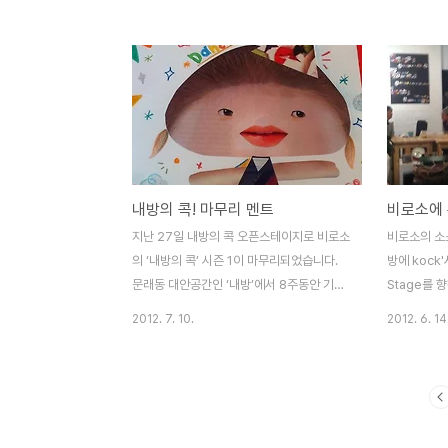
지를 만들어 오신 변인숙님과 함께합니다. 이
니다. 그래
강좌를 통해 평소 다른 사람들과 소통하려는
도 그림을 보
목적에 맞는 글쓰기를 진지하게 경험해 보실
이 각자의 
수 있을 겁니다. 이 강좌는 심화과정을 통해
는 것 같습니
실제로 자신만의 잡지나 동화책을 완성해 보
잉레시피'워
실 수 있는 기회로 확장시켜 나갈 예정입니
을 구체적이
다. 3월 6일 개강, 비로소 글을 쓰다 (2기) 모
기회를 제공
집 안내 : 수강일정- 2013년 1월 23일부터
들에 대한 간
내방의 콕! 마무리 멘트
비로소에 
매주 수요일 오후(3시-5시) 또는 저녁(7
이나 연습방
시-9시) : 수강인원- 8명 : 수강료 - 30000
그림을 그려
지난 27일 내방의 콕 오픈스테이지로 비로소
비로소의 소
원/1회 (동시결제 가능) 위즈돔을 통한..
나누기도 하
의 ‘내방의 콕’ 시즌 1이 마무리되었습니다.
방에 kock
그림을 그리는
문래동 대안공간인 ‘내방’에서 8주동안 기타,
Stage를 
독일어, 일러스트의 강좌로 진행되었던 이번
할 때만 하
2012. 7. 10.
2012. 6. 14
시즌 1은 기대와 설렘만큼 즐거운 에피소드
함께 해보겠
들도 많았고 꼭 그만큼의 아쉬움이 있었던 것
들이나 쭈뼛
같습니다. 내방의 콕! 강좌 안내
래서 문래동 
http://biroso.co.kr/?p=135 내방의 기타
만 하더라도
리뷰 http://biroso.co.kr/?p=350 내방의
슴 콩닥거리곤