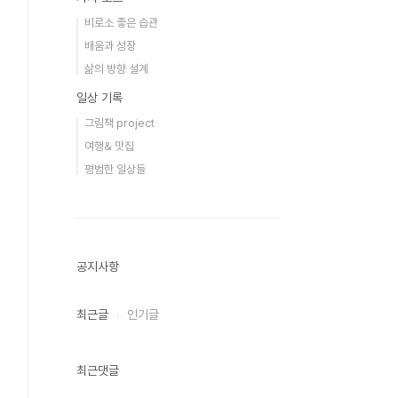
비로소 좋은 습관
배움과 성장
삶의 방향 설계
일상 기록
그림책 project
여행& 맛집
평범한 일상들
공지사항
최근글
인기글
최근댓글