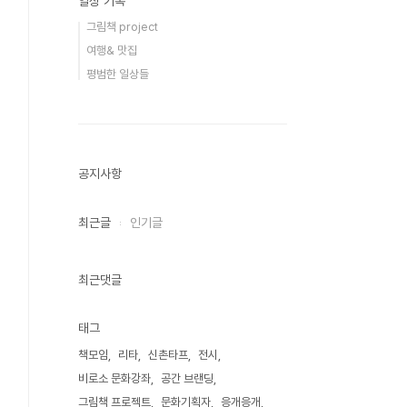
일상 기록
그림책 project
여행& 맛집
평범한 일상들
공지사항
최근글
인기글
최근댓글
태그
책모임
리타
신촌타프
전시
비로소 문화강좌
공간 브랜딩
그림책 프로젝트
문화기획자
응개응개