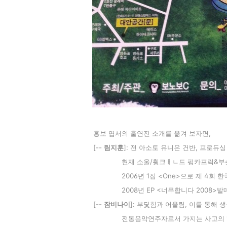
홍보 엽서의
출연진 소개를 옮겨 보자면
,
[--
림지훈
]: 전 아소토 유니온 건반, 프로듀싱
현재 소울/훵크ㅐㄴ드 펑카프릭&부슷
2006년 1집
<One>으로 제 4회 
2008년 EP <너무합니다 2008>발
[--
잠비나이
]: 부딫힘과 어울림, 이를 통
해 
전통음악연주자로서 가지는 사고의 '재배