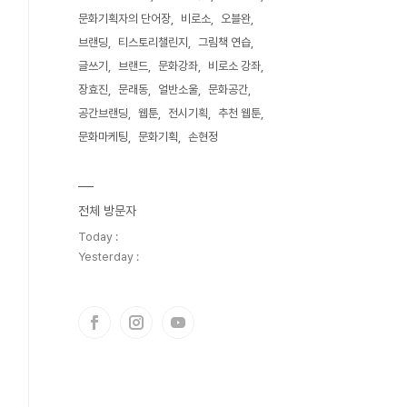
문화기획자의 단어장
비로소
오블완
브랜딩
티스토리챌린지
그림책 연습
글쓰기
브랜드
문화강좌
비로소 강좌
장효진
문래동
얼반소울
문화공간
공간브랜딩
웹툰
전시기획
추천 웹툰
문화마케팅
문화기획
손현정
전체 방문자
Today :
Yesterday :