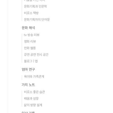
문화기획과 인문학
비로소 책방
문화기획자의 단어장
문화 해석
tv 방송 리뷰
영화 리뷰
만화 웹툰
강연 공연 전시 공간
블로그 | 앱
엄마 연구
육아와 가족관계
가치 노트
비로소 좋은 습관
배움과 성장
삶의 방향 설계