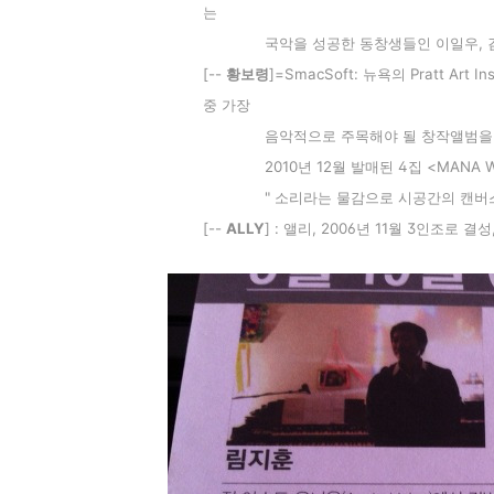
는
국악
을 성
공한 동창생들인 이일우, 
[--
황보령
]=SmacSoft: 뉴욕의 Pratt Ar
중 가장
음악적으로 주목해야 될 창작앨범을
2010년 12월 발매된 4집 <MAN
" 소리라는 물감으로 시공간의 캔버
[--
ALLY
] : 앨리, 2006년 11월 3인조로 결