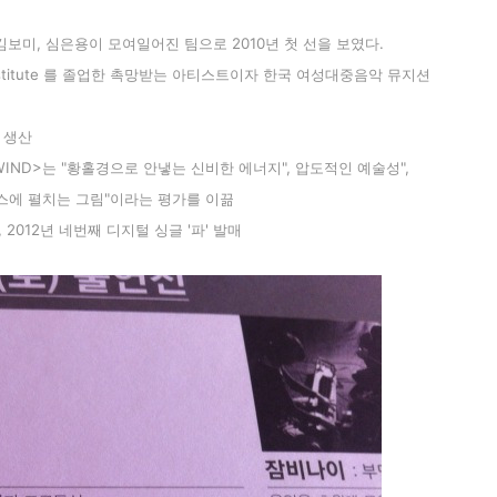
김보미, 심은용이 모여일어진 팀으로 2010년 첫 선을 보였다.
t Institute 를 졸업한 촉망받는 아티스트이자 한국 여성
대중음악 뮤지션
 생산
A WIND>는 "황홀경으로 안냏는 신비한 에너지", 압도적인 예술성",
스에 펼치는 그림"이라는 평가를 이끎
성, 2012년 네번째 디지털 싱글 '파' 발매