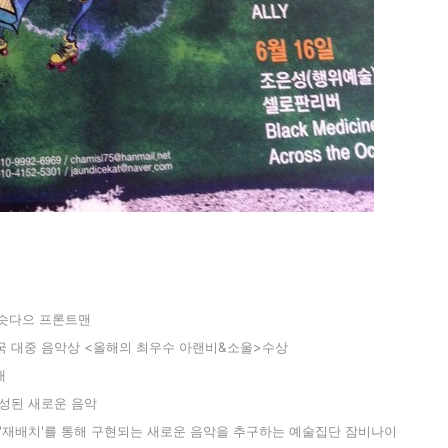
다으 프론트맨
한국 대중 음악상 <올해의 최우수 아랜비&소울>수상
매
생성된
새로운 음악
치'를 통해 구현되는 새로운 음악을 추구하는 예술집단 잠비나이