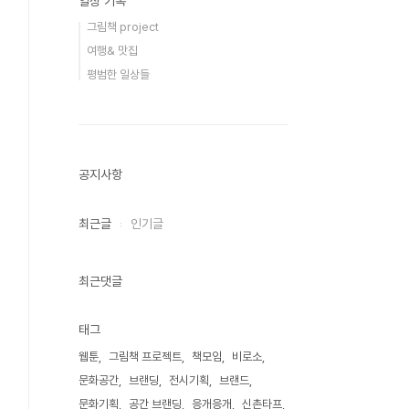
일상 기록
그림책 project
여행& 맛집
평범한 일상들
공지사항
최근글
인기글
최근댓글
태그
웹툰
그림책 프로젝트
책모임
비로소
문화공간
브랜딩
전시기획
브랜드
문화기획
공간 브랜딩
응개응개
신촌타프