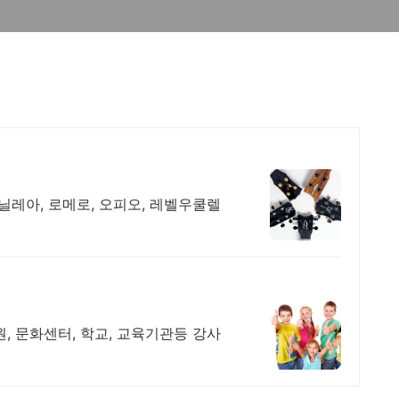
닐레아, 로메로, 오피오, 레벨우쿨렐
, 문화센터, 학교, 교육기관등 강사