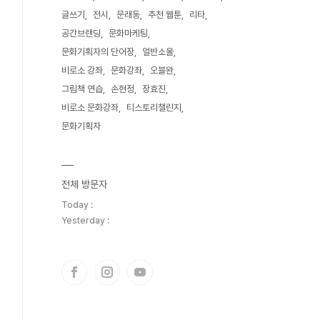
글쓰기
전시
문래동
추천 웹툰
리타
공간브랜딩
문화마케팅
문화기획자의 단어장
얼반소울
비로소 강좌
문화강좌
오블완
그림책 연습
손현정
장효진
비로소 문화강좌
티스토리챌린지
문화기획자
전체 방문자
Today :
Yesterday :