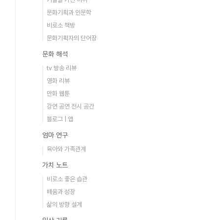
문화기획과 인문학
비로소 책방
문화기획자의 단어장
문화 해석
tv 방송 리뷰
영화 리뷰
만화 웹툰
강연 공연 전시 공간
블로그 | 앱
엄마 연구
육아와 가족관계
가치 노트
비로소 좋은 습관
배움과 성장
삶의 방향 설계