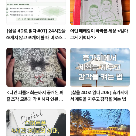
리학은 유용한 학문이기는 하지만 보통사..
[삶을 4D로 읽다 #01] 24시간을
어린 배태랑이 바라본 세상 <엄마
쪼개지 않고 포개어 쓸 때 비로소
그거 기억나?>
시작되는 행복지도
<나인 퍼즐> 최근까지 공개된 퍼
[삶을 4D로 읽다 #05] 휴가지에
즐 조각 모음과 각 피해자 연관 관
서 계획을 지우고 감각을 켜는 법
계와 퍼즐의 의미