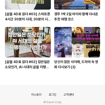
[삶을 4D로 읽다 #03] 스마트폰
경주 1박 2일 아이와 함께 다녀온
4시간 30분의 시대, 30분의 시간
추천 여행 코스
리듬
[삶을 4D로 읽다 #02] 집안일은
당신이 잠든 사이에, 드라마 속 영
소모인가, AI 시대의 삶을 지탱하
화 다시보기 (2)
는 기반인가
의안내
티스토리
로그인
고객센터
© Daum Corp.