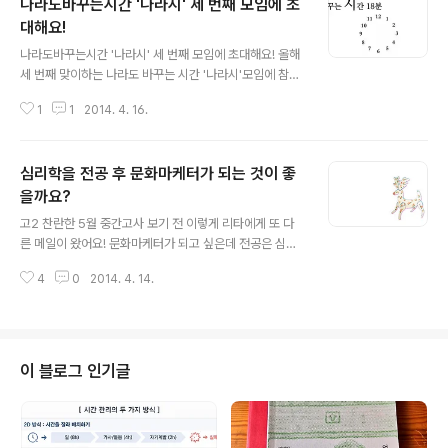
나라도바꾸는시간 '나라시' 세 번째 모임에 초
대해요!
글 내용
나라도바꾸는시간 '나라시' 세 번째 모임에 초대해요! 올해
세 번째 맞이하는 나라도 바꾸는 시간 '나라시'모임에 참여
합니다. 줄여놓고 보면 마치 우리나라를 위한 거국적인 일
1
1
2014. 4. 16.
을 도모할 것만 같은데 사실은 오히려 가장 작은 구성원인
나자신을 돌아보는 시간이에요. 그렇지만 가장 작은 구성
원이 모여 시너지를 낼 수 있는 기회가 살아있는 매력적인
심리학을 전공 후 문화마케터가 되는 것이 좋
모임이기도 합니다. 다음 주 토요일(4/26) 오후 2시-5시
강남 에이블스퀘어에서 '나라도 바꾸는 시간' 나라시모임
을까요?
글 내용
이 열립니다. 온오프믹스 신청 : http://onoffmix.com/e
고2 찬란한 5월 중간고사 보기 전 이렇게 리타에게 또 다
vent/26594 모임의 주제는 자유주제이나 각자 가진 인
른 메일이 왔어요! 문화마케터가 되고 싶은데 전공은 심리
사이트나 경험 혹은 포부 등을 자유롭게 나누며 네트워킹
학을 생각하고 있다고 하는 다부진 학생이었습니다. 질문
하는 모임입니다. 컨설턴트, 벤처대표, 기획자 등이 참여하
4
0
2014. 4. 14.
몇가지를 다시 보내왔고 그에 답장을 보냈습니다. 그 메일
고 있습니다. ..
을 그대로 옮겨봅니다. (이름은 가명으로 바꾸어보았어요
~) 안녕하세요. 김산(가명)군~ 우선 보내주신 메일의 질문
에 대답을 드리겠습니다. 저는 김산군이 전공하고자 하는
심리학을 전공하거나 미술을 전공하지 않았다는 점 알아주
이 블로그 인기글
시구요~ -문화 마케터가 되기 위해서 심리학을 전공하려
고 하는데 도움이 될까요? 같이 전공하면 좋을 (복수전공,
부전공) 과는 어떤게 있을까요? 저는 심리학과 진학해서 언
정이나 경영쪽 부전공 하려고하거든요.. 복수전공이나... 심