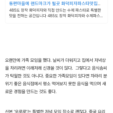
동편마을에 랜드마크가 될곳 화덕피자파스타맛집단
체룸환비
485도 장작 화덕피자와 직접 만드는 수제 파스타로 특별한
맛을 전하는 공간입니다 485도 장작 화덕피자와 수제파스타
를 즐기고, 프라이빗 단독룸에서 특별한 시간을
오랜만에 가족 모임을 했다. 날씨가 더워지고 집에서 저녁상
을 차리려면 이래저래 신경쓸 것이 많다. 그렇다고 음식솜씨
가 탁월한 것도 아니다. 중요한 가족모임이 있다면 차라리 분
위기 좋은 음식점에서 평소 먹어보지 못한 음식을 먹으며 새
로운 경험을 만드는 것도 좋다.
산본 '우루루'는 특별한 저녁 모임 장소로 괜찮다. 중국 요리