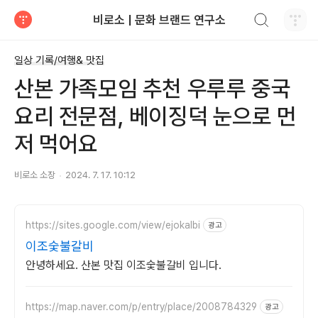
검색하기
비로소 | 문화 브랜드 연구소
티스토리
일상 기록/여행& 맛집
산본 가족모임 추천 우루루 중국
요리 전문점, 베이징덕 눈으로 먼
저 먹어요
비로소 소장
2024. 7. 17. 10:12
https://sites.google.com/view/ejokalbi
광고
이조숯불갈비
안녕하세요. 산본 맛집 이조숯불갈비 입니다.
https://map.naver.com/p/entry/place/2008784329
광고