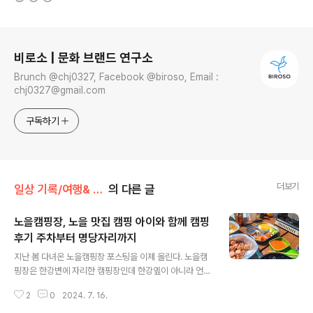
로그 정보
비로소 | 문화 브랜드 연구소
Brunch @chj0327, Facebook @biroso, Email :
chj0327@gmail.com
구독하기
더보기
일상 기록/여행& 맛집
의 다른 글
노을캠핑장, 노을 맛집 캠핑 아이와 함께 캠핑
후기 주차부터 명당자리까지
글 내용
지난 봄 다녀온 노을캠핑장 포스팅을 이제 올린다. 노을캠
핑장은 한강변에 자리한 캠핑장인데 한강옆이 아니라 언덕
위에 자리하고 있어서 접근성이 조금 덜하기는 하다. 그런
2
0
2024. 7. 16.
데 오히려 그것이 매력 요소로 작용한다. 이름에 걸맞게 캠
핑 사이트에 노을이 질 때 풍경이 제법 근사하기 때문이