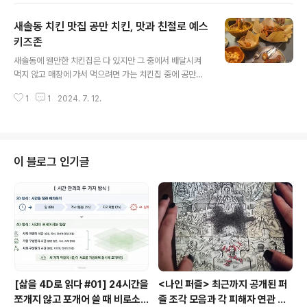
다. 노을 캠핑장 이용방법 노을 캠핑장은 매주 월요일 휴장
새솔동 치킨 맛집 공만 치킨, 맛과 친절로 예스
하고 예약일 오후 2시부터 다음날 12시까지 이용할 수 있
다. 이용 요금은 전기사이트는 13000원이고 일반사이트
키즈존
글 내용
는 10000원이다. 노을캠핑장은 전체 ABCD구역으로 나
새솔동에 웬만한 치킨집은 다 있지만 그 중에서 배달시켜
뉘는데 전기배선이 없는 일반사이트는 C구역이다. 한바퀴
먹지 않고 매장에 가서 먹으려면 가는 치킨집 중에 공만치
돌아보니 ABCD구역 모두 나름의 매력이 있어서 다음에는
킨이 있다. 공만치킨 송산점은 수변 산책로에 있어서 가족
다른 사이트로도 가보고 싶다는 생각이 들었다. 노을캠핑
1
1
2024. 7. 12.
산책을 했다가 들르기 좋다. 차로변에 있지 않아서 날이 좋
장은 노을공원으로 크게 둘래길이 있고 안..
은 날은 매장 앞에 테이블을 내어 놓고 먹고 마실 수 있는
왁자지껄한 편안한 분위기의 치킨집이다. 우리는 그래도
바깥보다는 매장 안 가장 안쪽을 선호하는 편이다. 아이는
맨발 벗고 소파처럼 벽에 붙박이된 의자에 앉아서 자기가
이 블로그 인기글
좋아하는 치킨을 먹고 남편과 나도 적당히 매콤한 맛과 달
콤한 양념이 특색인 시그니처 치킨을 먹으면서 시간을 보
낸다. 공만치킨은 공들여만든치킨이라는 뜻이라고 한다.
공만치킨은 오미치킨이라고 교촌치킨처럼 얇은 튀김옷에
특유 소스르 바른 양념 치킨이 메인이다...
[삶을 4D로 읽다 #01] 24시간을
<나인 퍼즐> 최근까지 공개된 퍼
쪼개지 않고 포개어 쓸 때 비로소
즐 조각 모음과 각 피해자 연관 관