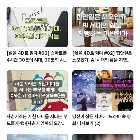
시작되는 행복지도
계와 퍼즐의 의미
[삶을 4D로 읽다 #03] 스마트폰
[삶을 4D로 읽다 #02] 집안일은
4시간 30분의 시대, 30분의 시간
소모인가, AI 시대의 삶을 지탱하
리듬
는 기반인가
사춘기라는 거친 바다를 지나는 부
당신이 잠든 사이에, 드라마 속 영
모들에게: 《사춘기 엄마의 오장육
화 다시보기 (2)
부》를 읽고