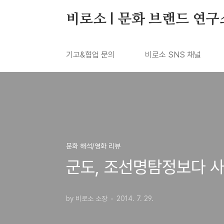
본문 바로가기
비로소 | 문화 브랜드 연구
기고&협업 문의
비로소 SNS 채널
문화 해석/영화 리뷰
군도, 조선명탐정보다 사
by 비로소 소장
2014. 7. 29.