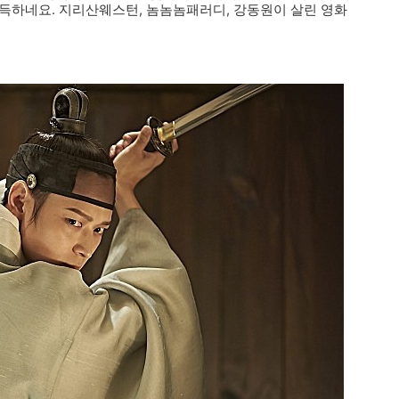
득하네요. 지리산웨스턴, 놈놈놈패러디, 강동원이 살린 영화