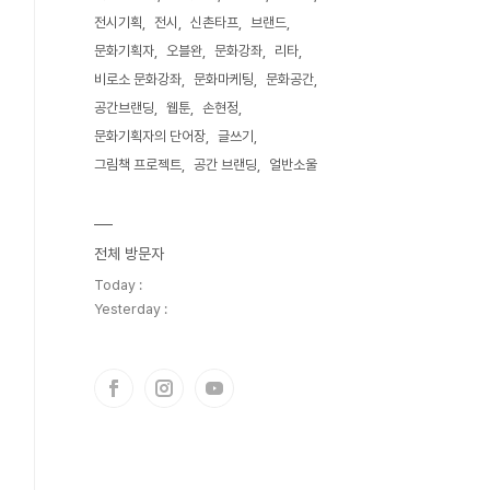
전시기획
전시
신촌타프
브랜드
문화기획자
오블완
문화강좌
리타
비로소 문화강좌
문화마케팅
문화공간
공간브랜딩
웹툰
손현정
문화기획자의 단어장
글쓰기
그림책 프로젝트
공간 브랜딩
얼반소울
전체 방문자
Today :
Yesterday :