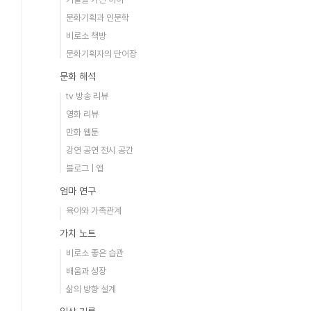
문화기획과 인문학
비로소 책방
문화기획자의 단어장
문화 해석
tv 방송 리뷰
영화 리뷰
만화 웹툰
강연 공연 전시 공간
블로그 | 앱
엄마 연구
육아와 가족관계
가치 노트
비로소 좋은 습관
배움과 성장
삶의 방향 설계