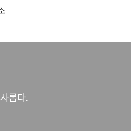
소
사롭다.