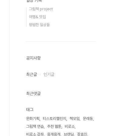
일상 기록
그림책 project
여행& 맛집
평범한 일상들
공지사항
최근글
인기글
최근댓글
태그
문화기획
티스토리챌린지
책모임
문래동
그림책 연습
추천 웹툰
비로소
비로소 강좌
응개응개
브랜딩
장효진