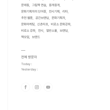
문래동
그림책 연습
응개응개
문화기획자의 단어장
전시기획
리타
추천 웹툰
공간브랜딩
문화기획자
문화마케팅
신촌타프
비로소 문화강좌
비로소 강좌
전시
얼반소울
브랜딩
책모임
브랜드
전체 방문자
Today :
Yesterday :