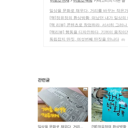
'
비로소 연재
>
비로소 책방
' 카테고리의 다른 글
일상을 문화로 채우다, 거리를 바꾸는 작은
[책]정유정의 환상방황, 떠났던 내가 일상의
[책 리뷰] 콘텐츠로 창업하라, 서서히 그러
[책리뷰] 행동을 디자인하다, 기꺼이 움직이
독립잡지 딴짓, 여섯번째 딴짓을 만나다
(0)
관련글
일상을 문화로 채우다, 거리를 바꾸는 작은가게