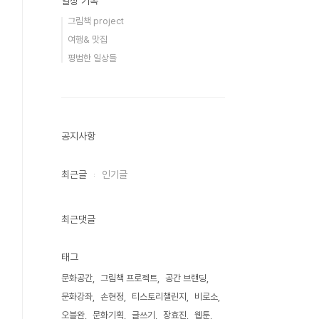
일상 기록
그림책 project
여행& 맛집
평범한 일상들
공지사항
최근글
인기글
최근댓글
태그
문화공간
그림책 프로젝트
공간 브랜딩
문화강좌
손현정
티스토리챌린지
비로소
오블완
문화기획
글쓰기
장효진
웹툰