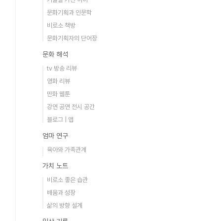
문화기획과 인문학
비로소 책방
문화기획자의 단어장
문화 해석
tv 방송 리뷰
영화 리뷰
만화 웹툰
강연 공연 전시 공간
블로그 | 앱
엄마 연구
육아와 가족관계
가치 노트
비로소 좋은 습관
배움과 성장
삶의 방향 설계