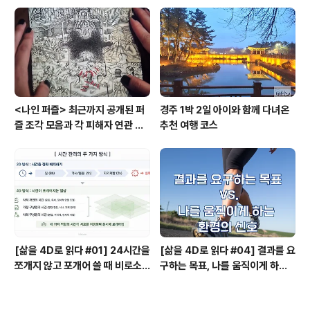
<나인 퍼즐> 최근까지 공개된 퍼
경주 1박 2일 아이와 함께 다녀온
즐 조각 모음과 각 피해자 연관 관
추천 여행 코스
계와 퍼즐의 의미
[삶을 4D로 읽다 #01] 24시간을
[삶을 4D로 읽다 #04] 결과를 요
쪼개지 않고 포개어 쓸 때 비로소
구하는 목표, 나를 움직이게 하는
시작되는 행복지도
환경의 신호