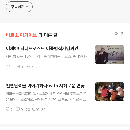
구독하기
더보기
비로소 아카이브
의 다른 글
이제야! 닥터프로스트 이종범작가님싸인!
글 내용
새해 밝았는데 잠시 재정비를 해야하는 비로소. 죽지않아~
2
0
2014. 1. 10.
천연원석을 이야기하다 with 지혜로운 연꽃
글 내용
혜화동 문화갤러리 얼반소울에서 천연원석을 주제로 한 작
은 모임이 있었어요. 천연원석주얼리 브랜드 '지혜로운 연
꽃' http://wiselotus.net/main/index 의 권혜련 작가
2
0
2013. 10. 20.
님과 함께 원석과 관련한 아리송한 이야기들을 쉽고 재미
있게 풀어주셨답니다. '호안석', '이글아이', 비취로 잘못 팔
리기도 하는 원석과 원적외선이 나오는 기능성 원석에 이
르는 재미있고 반짝이는 이야기들에 참여하신 여성분들의