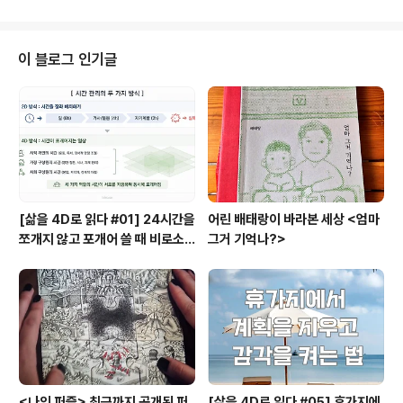
것도 같습니다. empty folders 라..
울만하다. 가운데에는 차와 음료, 음식을 준비하는 공간을
둘러싼 테이블에 손님들이 나란히 앉아있고 나머지 공간에
키 낮은 테이블과 소파가 놓여있다. 카페라고 하기에는 개
이 블로그 인기글
별 공간이 부족해서 편안하게 장시간 앉아있기는 뭣하고,
그렇다고 음식점이라고 하기에는 자유로운 분위기라서 마
치 도서관 매점처럼 정숙한 수다가 어울린다. 유기농을 몸
이 알아챌만큼 예민한 편은 아니라서 좋은 재료로 만든 음
식이라고 하면 감사히 먹기는 해도 찾아먹지는 ..
[삶을 4D로 읽다 #01] 24시간을
어린 배태랑이 바라본 세상 <엄마
쪼개지 않고 포개어 쓸 때 비로소
그거 기억나?>
시작되는 행복지도
<나인 퍼즐> 최근까지 공개된 퍼
[삶을 4D로 읽다 #05] 휴가지에