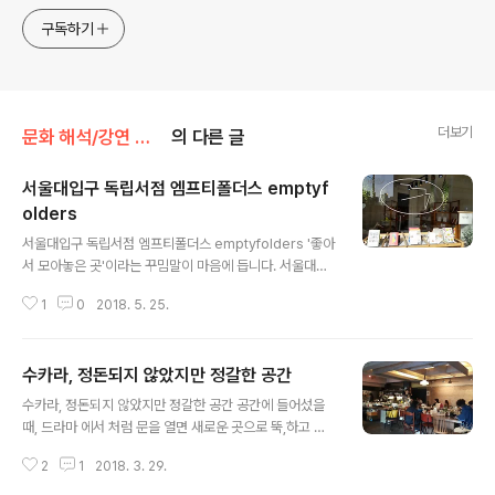
구독하기
더보기
문화 해석/강연 공연 전시 공간
의 다른 글
서울대입구 독립서점 엠프티폴더스 emptyf
olders
글 내용
서울대입구 독립서점 엠프티폴더스 emptyfolders '좋아
서 모아놓은 곳'이라는 꾸밈말이 마음에 듭니다. 서울대입
구역에서 5분 정도 들어가면 초등학교 뒤편에 조용하게 자
1
0
2018. 5. 25.
리잡은 독립서점에 다녀왔어요. 저와는 인연이 좀 있습니
다. 바로 제가 지난 봄에 한겨레교육문화센터에서 진행했
던 강의에 참여했던 수강생분이 연 서점입니다. 눈 반짝이
수카라, 정돈되지 않았지만 정갈한 공간
며 자신의 공간을 상상하고 이름과 로고와 컨셉과 상품을
글 내용
꾸리고 운영을 어떻게 할 것인지에 대한 이야기를 나누었
수카라, 정돈되지 않았지만 정갈한 공간 공간에 들어섰을
던 그 공간이라 정말 궁금했습니다. 미세먼지는 좀 있다고
때, 드라마 에서 처럼 문을 열면 새로운 곳으로 뚝,하고 떨
는 해도, 날은 좋았습니다. 포털에 검색도 잘 되고 지도도
어진 듯한 기분이 들었다. 길을 돌아 들어 산울림 소극장 1
잘 되어 있고, 찾아가기도 수월합니다. 주변 주민들도 지나
2
1
2018. 3. 29.
층에 있는데 간판이나 입구가 요란스럽지 않아 이곳에 이
다 한번씩 기웃거리는 것이 조금 지나면 참새방앗간이 될
런 곳이 있다는 사실을 모르는 사람들은 알아차리기 어려