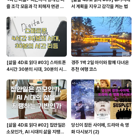
즐 조각 모음과 각 피해자 연관 관
서 계획을 지우고 감각을 켜는 법
계와 퍼즐의 의미
[삶을 4D로 읽다 #03] 스마트폰
경주 1박 2일 아이와 함께 다녀온
4시간 30분의 시대, 30분의 시간
추천 여행 코스
리듬
[삶을 4D로 읽다 #02] 집안일은
당신이 잠든 사이에, 드라마 속 영
소모인가, AI 시대의 삶을 지탱하
화 다시보기 (2)