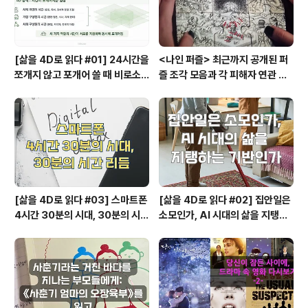
생각하니 비로소가 지향하는 바대로 ’젊은..
[삶을 4D로 읽다 #01] 24시간을
<나인 퍼즐> 최근까지 공개된 퍼
쪼개지 않고 포개어 쓸 때 비로소
즐 조각 모음과 각 피해자 연관 관
시작되는 행복지도
계와 퍼즐의 의미
[삶을 4D로 읽다 #03] 스마트폰
[삶을 4D로 읽다 #02] 집안일은
4시간 30분의 시대, 30분의 시간
소모인가, AI 시대의 삶을 지탱하
리듬
는 기반인가