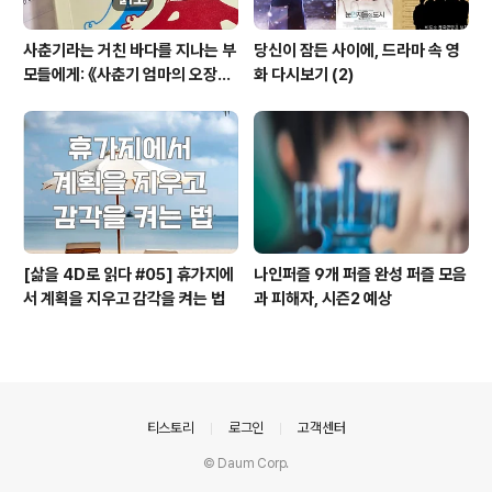
사춘기라는 거친 바다를 지나는 부
당신이 잠든 사이에, 드라마 속 영
모들에게: 《사춘기 엄마의 오장육
화 다시보기 (2)
부》를 읽고
[삶을 4D로 읽다 #05] 휴가지에
나인퍼즐 9개 퍼즐 완성 퍼즐 모음
서 계획을 지우고 감각을 켜는 법
과 피해자, 시즌2 예상
의안내
티스토리
로그인
고객센터
© Daum Corp.