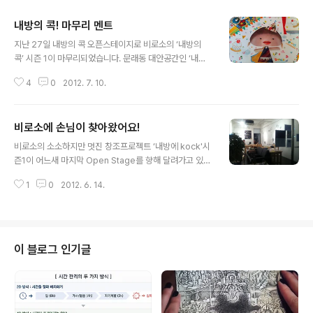
내방의 콕! 마무리 멘트
글 내용
지난 27일 내방의 콕 오픈스테이지로 비로소의 ‘내방의
콕’ 시즌 1이 마무리되었습니다. 문래동 대안공간인 ‘내
방’에서 8주동안 기타, 독일어, 일러스트의 강좌로 진행되
4
0
2012. 7. 10.
었던 이번 시즌 1은 기대와 설렘만큼 즐거운 에피소드들도
많았고 꼭 그만큼의 아쉬움이 있었던 것 같습니다. 내방의
콕! 강좌 안내 http://biroso.co.kr/?p=135 내방의 기타
비로소에 손님이 찾아왔어요!
리뷰 http://biroso.co.kr/?p=350 내방의 일러스트 리
글 내용
뷰 http://biroso.co.kr/?p=372 내방의 독일어 리뷰 ht
비로소의 소소하지만 멋진 창조프로젝트 ‘내방에 kock'시
tp://biroso.co.kr/?p=264 아직은 걸음마단계인 ‘비로
즌1이 어느새 마지막 Open Stage를 향해 달려가고 있답
소’를 믿고 혼신의 힘을 다해 강좌를 이끌어 주신 선생님들
니다. 처음 시작할 때만 하더라도 함께 해보자고 조르던 저
과 비록 많은 분들을 모시지는 못했지만, 용감무쌍하게 듣
1
0
2012. 6. 14.
나 함께 해보겠다고 흥쾌히 허락해주신 선생님들이나 쭈뼛
보잡 강좌를 신청하여 주..
거리는 통나무 무리들이었죠. 그래서 문래동 대안공간 ’내
방‘에서 시작할 때만 하더라도 강좌에 대한 걱정과 설렘으
로 가슴 콩닥거리곤 했었죠. 리뷰 리뷰 리뷰 물론 아직 잘
알려지지 않은 비로소와 내방 그리고 선생님들에 대해 확
이 블로그 인기글
신을 가지지 못하는 분들은 선뜻 강좌를 신청하시지 못하
셨고, 그보다 이런 강좌가 있음을 잘 알리기조차도 어려움
이 많았다는 것을 인정한답니다. 하지만 한 두명으로 시작
한 강좌들이 이만큼 진행되고 또 마무리를 앞두고 있다고