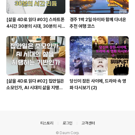
[삶을 4D로 읽다 #03] 스마트폰
경주 1박 2일 아이와 함께 다녀온
4시간 30분의 시대, 30분의 시간
추천 여행 코스
리듬
[삶을 4D로 읽다 #02] 집안일은
당신이 잠든 사이에, 드라마 속 영
소모인가, AI 시대의 삶을 지탱하
화 다시보기 (2)
는 기반인가
의안내
티스토리
로그인
고객센터
© Daum Corp.