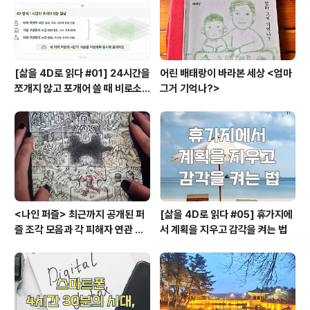
보잡 강좌를 신청하여 주..
[삶을 4D로 읽다 #01] 24시간을
어린 배태랑이 바라본 세상 <엄마
쪼개지 않고 포개어 쓸 때 비로소
그거 기억나?>
시작되는 행복지도
<나인 퍼즐> 최근까지 공개된 퍼
[삶을 4D로 읽다 #05] 휴가지에
즐 조각 모음과 각 피해자 연관 관
서 계획을 지우고 감각을 켜는 법
계와 퍼즐의 의미