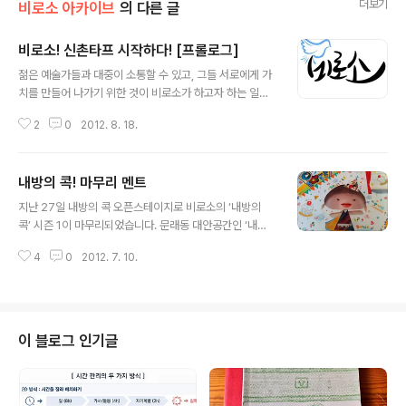
더보기
비로소 아카이브
의 다른 글
비로소! 신촌타프 시작하다! [프롤로그]
글 내용
젊은 예술가들과 대중이 소통할 수 있고, 그들 서로에게 가
치를 만들어 나가기 위한 것이 비로소가 하고자 하는 일이
랍니다. 비로소는 지난 여름동안 신촌타프에서 리뉴얼 프
2
0
2012. 8. 18.
로젝트를 진행했습니다. 리뉴얼은 새로운 것을 만들어 내
는 것보다 많은 고민을 필요로 합니다. 기존의 이미지를 파
악하고 어떤 부분을 변화를 주고 어떤 부분을 이어 나갈 것
내방의 콕! 마무리 멘트
인가에 대한 결정을 해야합니다. 또한 변화하는 부분이 기
글 내용
존의 이미지와 얼마나 자연스럽게 이어질 것인가에 대한
지난 27일 내방의 콕 오픈스테이지로 비로소의 ‘내방의
염두가 필요하기도 하죠. 신촌타프TAF는 Total Art Fest
콕’ 시즌 1이 마무리되었습니다. 문래동 대안공간인 ‘내
ival의 약자로 장르구분 없이 다양한 문화예술을 즐길 수
방’에서 8주동안 기타, 독일어, 일러스트의 강좌로 진행되
있는 공간이기를 희망합니다. 젊고 신선한 시선을 가진 예
4
0
2012. 7. 10.
었던 이번 시즌 1은 기대와 설렘만큼 즐거운 에피소드들도
술가들과 함께할 수 있는 것들을 찾아 함께 가치를 나누고
많았고 꼭 그만큼의 아쉬움이 있었던 것 같습니다. 내방의
싶은 비로소와 잘 맞는 곳이라고..
콕! 강좌 안내 http://biroso.co.kr/?p=135 내방의 기타
리뷰 http://biroso.co.kr/?p=350 내방의 일러스트 리
뷰 http://biroso.co.kr/?p=372 내방의 독일어 리뷰 ht
이 블로그 인기글
tp://biroso.co.kr/?p=264 아직은 걸음마단계인 ‘비로
소’를 믿고 혼신의 힘을 다해 강좌를 이끌어 주신 선생님들
과 비록 많은 분들을 모시지는 못했지만, 용감무쌍하게 듣