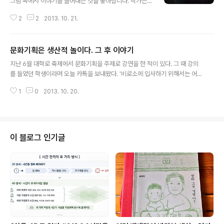
그림 속에서 이야기를 끌어내는 것을 좋아합니다. 작가는
무심코 그려 넣었을 수도 있고 의미를 두어 배치한 것일 수
2
2
2013. 10. 21.
도 있는 자그마한 사물에도 관심이 가기 일쑤입니다. 이런
작품들이 연작으로 걸려 있다면 나름의 이야기를 지어가며
감상하게 됩니다. 그러다가 하나의 주제로 여러 작가들이
문화기획은 생산적 놀이다. 그 후 이야기
모여 작품을 창작하여 한데 모아 소개할 때에는 참 기분이
글 내용
묘해집니다. 같은 주제로도 이렇게 천차 만별의 이미지가
지난 6월 대학로 축제에서 문화기획을 주제로 강연을 한 적이 있다. 그 때 강의
쏟아져 나오는 것이 신기하고 재미있거든요. 지금까지 세
를 들었던 학생이라며 오늘 카톡을 보내왔다. '비로소에 입사하기 위해서는 어
번의 단체기획전을 진행하였고 여러 번의 기획전시에 공간
떤 요건을 갖춰야 하며 양식이 있다면 알려주세요' 직원을 채용할 계획이 없지
디렉터로서 함께할 기회가 있었습니다. 물론 앞으로도 재
1
0
2013. 10. 20.
만 소개서를 메일로 보내준다면 나중에라도 연락드릴 수 있었으면 좋겠다고 회
미있는 기획전을 준비 중입니다. 그림의 크고 작음이나 그
신했다. 또 '문화기획을 준비하기 위한 가장 중요한 것이 무엇인가'라는 질문이
안의 기법의 세련된 것이라든지 아니면 작가..
왔다. 나또한 어렵지만 트렌드를 이해할 줄 아는 눈이 아닐까 한다고 전했다. 문
화기획이라 할지라도 경제, 사회, 정치와 기술 전반을 이해하는 너른 눈이 있어
야 공감할 수 있는 기획을 할 수 있다고 생각해서다. 얼마간의 시간이 흘러도 기
이 블로그 인기글
억하고 연락해주는 사람이 있다는 게 마음을 두근거리게 하고 뜨겁게 만드는 것
같다. 한편으로는 비..