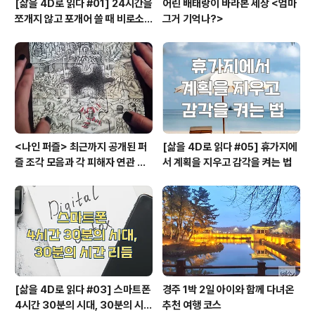
[삶을 4D로 읽다 #01] 24시간을
어린 배태랑이 바라본 세상 <엄마
쪼개지 않고 포개어 쓸 때 비로소
그거 기억나?>
시작되는 행복지도
<나인 퍼즐> 최근까지 공개된 퍼
[삶을 4D로 읽다 #05] 휴가지에
즐 조각 모음과 각 피해자 연관 관
서 계획을 지우고 감각을 켜는 법
계와 퍼즐의 의미
[삶을 4D로 읽다 #03] 스마트폰
경주 1박 2일 아이와 함께 다녀온
4시간 30분의 시대, 30분의 시간
추천 여행 코스