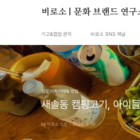
본문 바로가기
비로소 | 문화 브랜드 연구
기고&협업 문의
비로소 SNS 채널
일상 기록/여행& 맛집
새솔동 캠핑고기, 아이들
by 비로소 소장
2024. 9. 19.