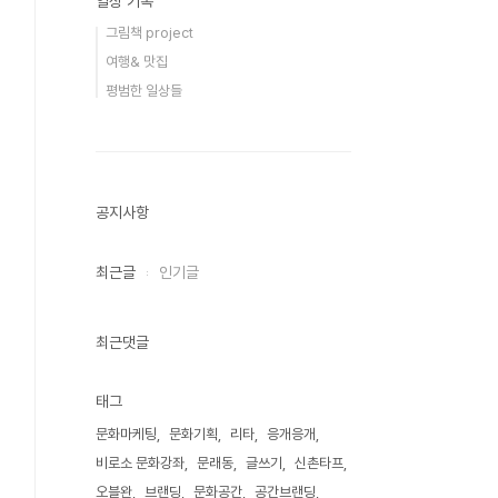
일상 기록
그림책 project
여행& 맛집
평범한 일상들
공지사항
최근글
인기글
최근댓글
태그
문화마케팅
문화기획
리타
응개응개
비로소 문화강좌
문래동
글쓰기
신촌타프
오블완
브랜딩
문화공간
공간브랜딩