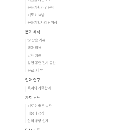
문화기획과 인문학
비로소 책방
문화기획자의 단어장
문화 해석
tv 방송 리뷰
영화 리뷰
만화 웹툰
강연 공연 전시 공간
블로그 | 앱
엄마 연구
육아와 가족관계
가치 노트
비로소 좋은 습관
배움과 성장
삶의 방향 설계