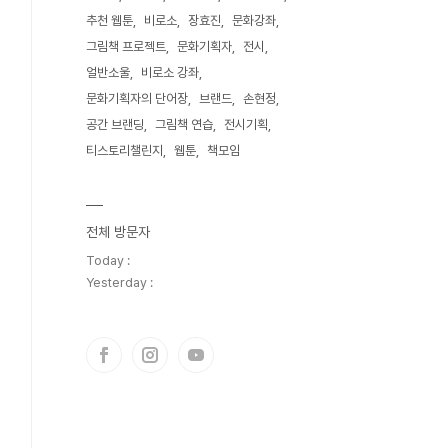
추천 웹툰
비로소
장효진
문화강좌
그림책 프로젝트
문화기획자
전시
얼반소울
비로소 강좌
문화기획자의 단어장
브랜드
손현정
공간 브랜딩
그림책 연습
전시기획
티스토리챌린지
웹툰
책모임
전체 방문자
Today :
Yesterday :