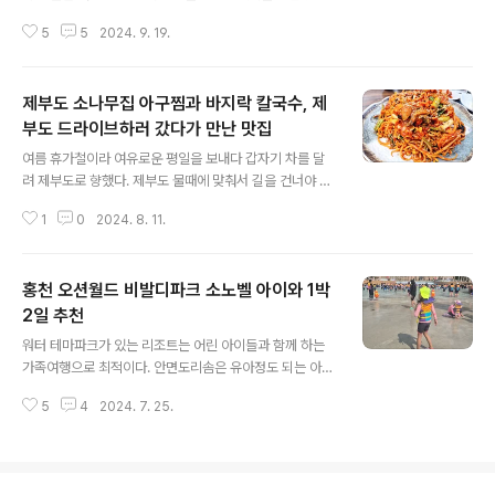
간 우리 가족은 면류를 좋아하는 것 같다. 해리단길에서도
벌써 다음주로 다가왔다. 이번에는 지난번 사이트와 다른
약간 사이드 쪽에 위치하고 있는 딤타오는 중심 거리로 올
5
5
2024. 9. 19.
곳을 예약해서 새로운 경험을 할 생각이다. 아무래도 처음
라가지 않고 돌아 올라가느..
이라 아쉬운 것도 있고 부족한 부분도 많았지만 이번에는
두번째니까 준비는 간소하더라도 즐기는 건 더 잘 즐기고
제부도 소나무집 아구찜과 바지락 칼국수, 제
왔으면 좋겠다. [한강 노을 캠핑장 예약 관련 정보 포스팅]
우리처럼 캠핑초보들이라면 글램핑처럼 시설이 잘 갖추어
부도 드라이브하러 갔다가 만난 맛집
글 내용
진 곳에서 고기 구워먹고 오고가는 길 드라이브도 하고 풍
여름 휴가철이라 여유로운 평일을 보내다 갑자기 차를 달
경도 볼 수 있는 그런 나들이가 제격이다 싶다. 장비도 갖추
려 제부도로 향했다. 제부도 물때에 맞춰서 길을 건너야 하
기 시착하면 한도 끝도 없는 것이 레저 취미라고 하니까 말
는데 우리는 굳이 제부도로 들어갈 생각은 없었다. 해질 시
이다. 주말 오후 쯤 외출을 하지 않은 것이 조금은 아쉬웠기
1
0
2024. 8. 11.
간이라 하늘은 노을이 지고 있었다. 제부도에는 케이블카
에 외식겸 나선 곳이 새로 생긴 ..
가 설치되어 있어서 케이블카를 타고 건너갈 수도 있다. 차
를 달리다보니 우측 바다위로 케이블카들이 지나가고 있었
홍천 오션월드 비발디파크 소노벨 아이와 1박
다. 나중에 올 때는 좀 여유롭게 와서 산책도 하고 케이블카
도 타야겠다는 생각이 들었다. 저녁을 먹으러 도착한 곳은
2일 추천
글 내용
해물찜을 전문으로 하는 소나무집이다.바다를 끼고 있는
워터 테마파크가 있는 리조트는 어린 아이들과 함께 하는
것은 아니라서 안에서 바다를 바라볼 수는 없다. 널찍하고
가족여행으로 최적이다. 안면도리솜은 유아정도 되는 아이
깨끗한 실내공간이라 가족 식사에 좋다. 유아식탁있고 내
들이 놀 수 있는 물놀이 시설이 있고, 경주 한화리조트는 유
부 화장실도 깨끗한 편이다. 경기 화성시 서신면 제부로 2
5
4
2024. 7. 25.
아~초등학생 아이들을 동반한 가족이 가기 적당하다. 홍천
54 소나무집 우리가 도착했을 때에는 하얀..
오션월드는 실내외 대규모 워터파크다. 아이 뿐만 아니라
성인들까지도 즐길만한 다양한 어트랙션이 있다. 규모면에
서도 가장 유명한 캐러비안베이와도 견줄만하다. 안면도