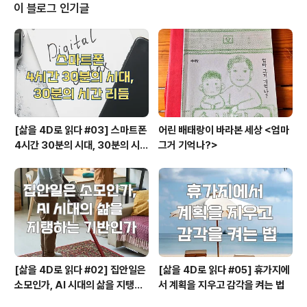
리솜이나 삼척 솔비치는 바로 앞에 바닷가가 있어서 워터
이 블로그 인기글
파크에 굳이 큰 힘을 들일 필요가 없을 것도 같다. 바닷가에
서 자연 파도를 즐기고 모래를 가지고도 실컷 놀 수 있기 때
문이다. 그런데 비발디파크는 내륙의 홍천에 있기 때문에
물놀이를 하는 것이라면 좀 더 본격적으로 해도 좋을 것이
다. 겨울에는 스키를 타고 여름에는 물놀이..
[삶을 4D로 읽다 #03] 스마트폰
어린 배태랑이 바라본 세상 <엄마
4시간 30분의 시대, 30분의 시간
그거 기억나?>
리듬
[삶을 4D로 읽다 #02] 집안일은
[삶을 4D로 읽다 #05] 휴가지에
소모인가, AI 시대의 삶을 지탱하
서 계획을 지우고 감각을 켜는 법
는 기반인가