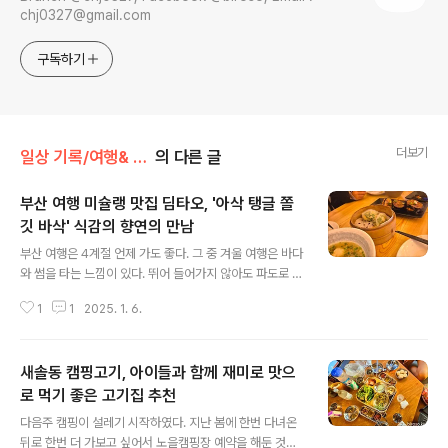
chj0327@gmail.com
구독하기
더보기
일상 기록/여행& 맛집
의 다른 글
부산 여행 미슐랭 맛집 딤타오, '아삭 탱글 쫄
깃 바삭' 식감의 향연의 만남
글 내용
부산 여행은 4계절 언제 가도 좋다. 그 중 겨울 여행은 바다
와 썸을 타는 느낌이 있다. 뛰어 들어가지 않아도 파도로 교
감하고 선선한 날씨는 싱싱한 바다를 만나볼 수 있을 것 같
1
1
2025. 1. 6.
은 느낌을 준다. 오랜만에 아이와 함께 여행으로 부산을 찾
았고 이번에는 해운대 근처만 1박 2일로 돌아보기로 하였
다. 해운대역 앞에 숙소를 잡고 이튿날 가까운 해리단길을
새솔동 캠핑고기, 아이들과 함께 재미로 맛으
거닐었다. 모처럼 여행이니 지역 맛집은 한 집은 가주는 것
이 인지상정이다. 검색해보니 '딤타오'가 추천이 많아서 무
로 먹기 좋은 고기집 추천
글 내용
작정 향했다. 지난 경주에서도 매콤한 칼국수집을 찾았었
다음주 캠핑이 설레기 시작하였다. 지난 봄에 한번 다녀온
는데 이번에도 완탕과 완탕면을 먹으러 가는 것을 보면 약
뒤로 한번 더 가보고 싶어서 노을캠핑장 예약을 해둔 것이