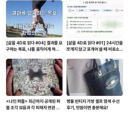
[삶을 4D로 읽다 #04] 결과를 요
[삶을 4D로 읽다 #01] 24시간을
구하는 목표, 나를 움직이게 하는
쪼개지 않고 포개어 쓸 때 비로소
환경의 신호
시작되는 행복지도
<나인 퍼즐> 최근까지 공개된 퍼
명품 빈티지 가방 셀프 염색 수선
즐 조각 모음과 각 피해자 연관 관
후기, 만원이면 충분해요!
계와 퍼즐의 의미