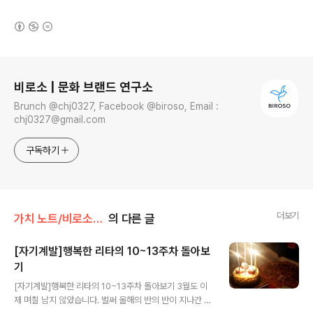
(새창열림)
로그 정보
비로소 | 문화 브랜드 연구소
Brunch @chj0327, Facebook @biroso, Email :
chj0327@gmail.com
구독하기
더보기
가치 노트/비로소 좋은 습관
의 다른 글
[자기계발]행복한 리타의 10~13주차 돌아보
기
글 내용
[자기계발]행복한 리타의 10~13주차 돌아보기 3월도 이
제 며칠 남지 않았습니다. 벌써 올해의 반의 반이 지나간 셈