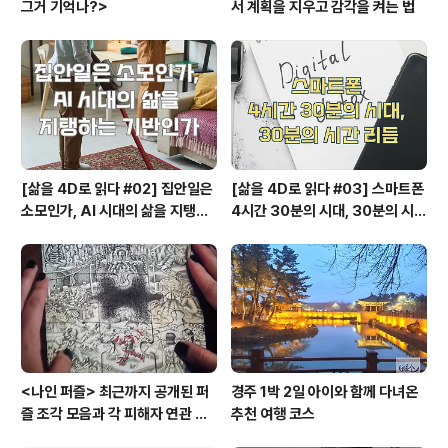
그거 기억나?>
서 계획을 지우고 감각을 켜는 법
[삶을 4D로 읽다 #02] 집안일은
[삶을 4D로 읽다 #03] 스마트폰
소모인가, AI 시대의 삶을 지탱하
4시간 30분의 시대, 30분의 시간
는 기반인가
리듬
<나인 퍼즐> 최근까지 공개된 퍼
경주 1박 2일 아이와 함께 다녀온
즐 조각 모음과 각 피해자 연관 관
추천 여행 코스
계와 퍼즐의 의미