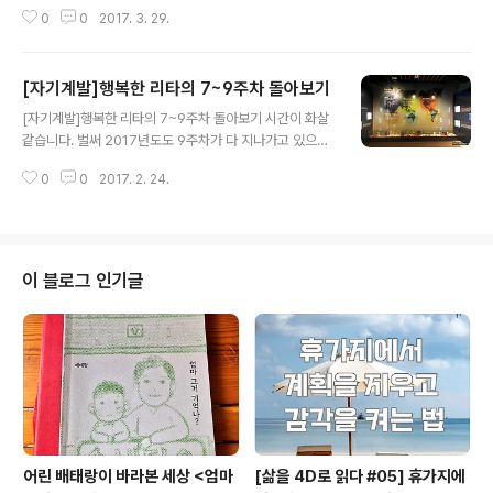
이에요. 리타도 나름의 계획을 세우고 성실히 보내왔지만,
0
0
2017. 3. 29.
그래도 아쉬움이 남는 건 어쩔 수 없는 가 봅니다. 1. 연구관
련 학술지에 게재할 수 있게 결정이 되었습니다. 인공지능
로봇 발달에 따른 사회문화적 접근을 시도한 논문입니다.
[자기계발]행복한 리타의 7~9주차 돌아보기
백남준의 로봇을 텍스트로 삼아 문화로봇으로서 어떤 로봇
글 내용
들이 있는가를 유형지어 보고자 연구했던 논문이데 이미
[자기계발]행복한 리타의 7~9주차 돌아보기 시간이 화살
앞선 연구자들에게는 상식수준의 내용을 정리한 수준입니
같습니다. 벌써 2017년도도 9주차가 다 지나가고 있으니
다. 그래도 한편의 글을 완성해서 활자화되어 실리게 되었
까요. 그동안 리타는 또 얼마나 열심히 계획한 것을 실천하
다는 점은 조금은 뿌듯하기도 합니다. 그래도 이번 기회로
0
0
2017. 2. 24.
였는 지 돌아보겠습니다. 1. 연구관련 드디어 논문을 완성
좀 더 열심히 하게 되는 계기로 삼으려고 합니다. 다음에 이
해서 학회지에 투고하였습니다. 제목은 논문지에 실리게
논문을 좀 더 발전시킨 논문을 써..
되면 공개하도록 할게요. 올해 회비와 심사비까지 입금해
야 해서 나름 출혈이 있기는 하지만 목표로 한 바를 실천하
고 한편의 글을 완성해서 누군가에게 보일 수 있다는 것이
이 블로그 인기글
얼마나 가슴 설레는 지 모릅니다. 흥미를 가지고 나름 준비
한 글이라 애정이 가지만 심사결과는 또 다른 결과를 줄 수
도 있을거에요. 그렇다고 좌절하거나 하지 않을겁니다. 글
은 고칠수록 좋아지는 법이니 생각과 논리를 잘 정리하고
글을 잘 고쳐서 다시 도전하면될테니까요..
어린 배태랑이 바라본 세상 <엄마
[삶을 4D로 읽다 #05] 휴가지에