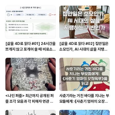
는 이들에게는 기쁨일것입니다. '공간'과 '장소'를 테마로
한 여러 책을 읽고 있습니다. 꽤 공들여 읽어도 그 안에서
나의 생각을 단단하게 만들어갈 실마리를 찾는 과정은 쉽
지만은 않습니다. 그래도 이번에 읽은 는 그나마 분량이 적
어서 어찌어찌 읽어졌습니다. 푸코가 쓴..
[삶을 4D로 읽다 #01] 24시간을
[삶을 4D로 읽다 #02] 집안일은
쪼개지 않고 포개어 쓸 때 비로소
소모인가, AI 시대의 삶을 지탱하
시작되는 행복지도
는 기반인가
<나인 퍼즐> 최근까지 공개된 퍼
사춘기라는 거친 바다를 지나는 부
즐 조각 모음과 각 피해자 연관 관
모들에게: 《사춘기 엄마의 오장육
계와 퍼즐의 의미
부》를 읽고