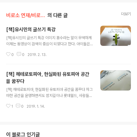
더보기
비로소 연재/비로소 책방
의 다른 글
[책]유시민의 글쓰기 특강
글 내용
[책]유시민의 글쓰기 특강 이미지 홍수라는 말이 무색하게
이제는 동영상이 검색의 중심이 되었다고 한다. 아이들은
초록색 검색창이 아니라 빨간색 검색창에서 궁금한 것을
0
0
2019. 2. 13.
직접 시연하거나 말로 조목조목 설명하는 동영상을 찾는
다. 그럼에도 불구하고 우리는 글을 잘 쓰고 싶어한다. 글을
읽는 사람은 점점 줄어든다는데도 글을 잘 쓰려는 사람은
[책] 헤테로토피아, 현실화된 유토피아 공간
늘어나는 이유는 무엇일까. 유시민이 밝힌대로 문학적 글
쓰기는 어쩌면 타고나는 것이 있어야 한다. 상황을 적절하
을 꿈꾸다
글 내용
게 비유하고 그 전후 관계를 흥미진진하게 풀어쓰는 감각
[책] 헤테로토피아, 현실화된 유토피아 공간을 꿈꾸다 자그
은 훈련으로 만들어내기에는 할 일이 너무 많기 때문이 아
마한 공간을 운영하면서도 쌈지길이나 롯데월드, 사람들로
닐까. 타고났다는 사람들은 그저 직관으로 그 문맥을 만들
북적이는 축제공간을 떠올려보곤 했습니다. 손님들이 들어
고 구성을 하여 읽는 이들의 무릎을 탁치게 만들테니까. 실
1
0
2019. 1. 14.
와서 공간에 머무는 동안의 경험을 어떻게 꾸릴것인지, 그
용적 글쓰기라면 훈련이 가능하다는 생각에도 동의..
중간중간 어떤 장치를 두는 것이 좋을 지를 고민하는 것에
재미를 느꼈습니다. 손님들이 공간 안을 거닐며 몇걸음 움
직이고 멈추고 또 다시 주변을 둘러보며 동행한 이들과 이
야기를 나누게 만드는 무언가가 있다는 것은 공간을 지키
이 블로그 인기글