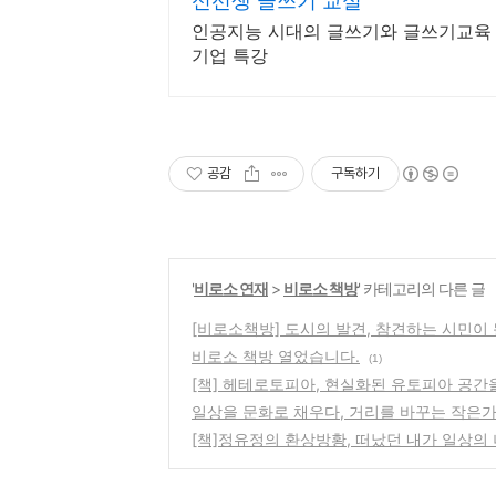
신선생 글쓰기 교실
인공지능 시대의 글쓰기와 글쓰기교육 
기업 특강
공감
구독하기
'
비로소 연재
>
비로소 책방
' 카테고리의 다른 글
[비로소책방] 도시의 발견, 참견하는 시민이
비로소 책방 열었습니다.
(1)
[책] 헤테로토피아, 현실화된 유토피아 공간
일상을 문화로 채우다, 거리를 바꾸는 작은
[책]정유정의 환상방황, 떠났던 내가 일상의