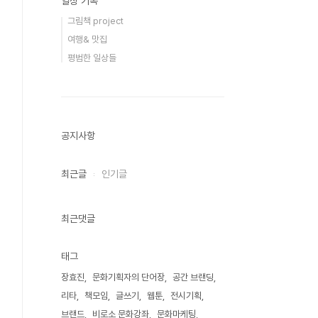
일상 기록
그림책 project
여행& 맛집
평범한 일상들
공지사항
최근글
인기글
최근댓글
태그
장효진
문화기획자의 단어장
공간 브랜딩
리타
책모임
글쓰기
웹툰
전시기획
브랜드
비로소 문화강좌
문화마케팅