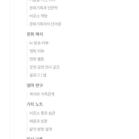
문화기획과 인문학
비로소 책방
문화기획자의 단어장
문화 해석
tv 방송 리뷰
영화 리뷰
만화 웹툰
강연 공연 전시 공간
블로그 | 앱
엄마 연구
육아와 가족관계
가치 노트
비로소 좋은 습관
배움과 성장
삶의 방향 설계