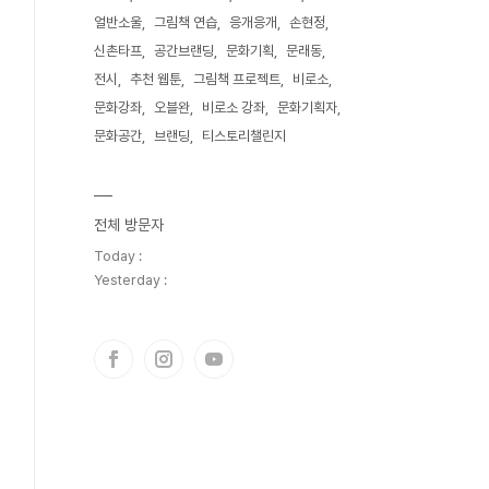
얼반소울
그림책 연습
응개응개
손현정
신촌타프
공간브랜딩
문화기획
문래동
전시
추천 웹툰
그림책 프로젝트
비로소
문화강좌
오블완
비로소 강좌
문화기획자
문화공간
브랜딩
티스토리챌린지
전체 방문자
Today :
Yesterday :