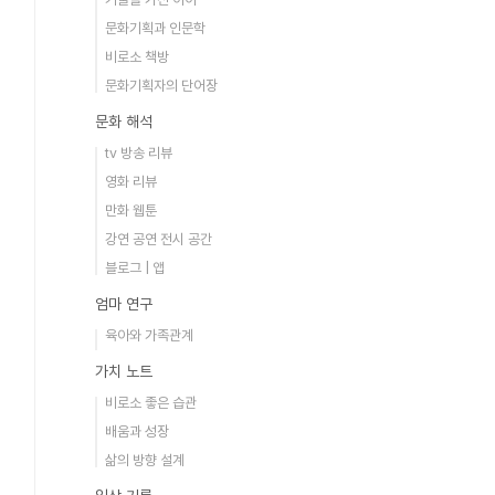
문화기획과 인문학
비로소 책방
문화기획자의 단어장
문화 해석
tv 방송 리뷰
영화 리뷰
만화 웹툰
강연 공연 전시 공간
블로그 | 앱
엄마 연구
육아와 가족관계
가치 노트
비로소 좋은 습관
배움과 성장
삶의 방향 설계