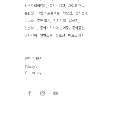
티스토리챌린지
공간브랜딩
그림책 연습
손현정
그림책 프로젝트
책모임
응개응개
비로소
추천 웹툰
전시기획
글쓰기
신촌타프
문화기획자의 단어장
문화공간
문화기획
얼반소울
장효진
비로소 강좌
전체 방문자
Today :
Yesterday :