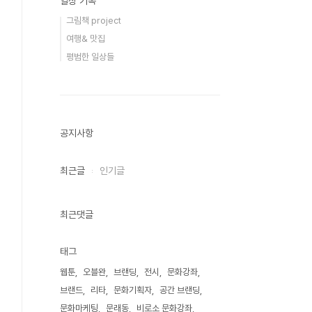
일상 기록
그림책 project
여행& 맛집
평범한 일상들
공지사항
최근글
인기글
최근댓글
태그
웹툰
오블완
브랜딩
전시
문화강좌
브랜드
리타
문화기획자
공간 브랜딩
문화마케팅
문래동
비로소 문화강좌