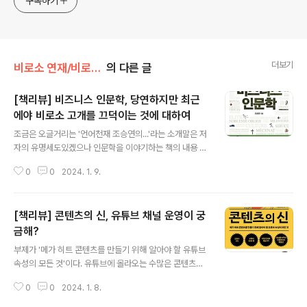
구독하기
더보기
비로소 연재/비로소 책방
의 다른 글
[책리뷰] 비즈니스 인문학, 당연하지만 최근
에야 비로소 고개를 끄덕이는 것에 대하여
글 내용
조금은 오글거리는 '언어천재 조승연의...'라는 소개말은 저
자의 유명세도있겠으나 인문학을 이야기하는 책의 내용 곳
곳에 비즈니스와 관련한 용어의 어원이 들어있기 때문이
0
0
2024. 1. 9.
다. 서양의 신화나 역사의 사건과 인물들에 의해 만들어지
는 용어들이 지금 시대에서 어떻게 활용되는가를 비교해
보는 것은 흥미롭다. 7개 챕터로 구성된 책은 비즈니스 키
[책리뷰] 콘텐츠의 신, 유튜브 채널 운영이 궁
워드로 조직력, 리더십, 창의성, 기업윤리, 경쟁력, 고객관
리, 자기관리를 꼽아 인문학과 연관지었다. 비즈니스의 시
금해?
글 내용
작과 성장이나 유지의 순서도 아니고 내부와 외부 혹은 비
부제가 '메가 히트 콘텐츠를 만들기 위해 알아야 할 유튜브
즈니스를 구성하는 요소들도 아니라서 이 책에서 비즈니스
속성의 모든 것'이다. 유튜브에 올라오는 수많은 콘텐츠는
의 A-Z를 확인할 수는 없다. 아마도 비즈니스의 업을 정하
시간에 따라 이미지가 달라지는 영상콘텐츠이면서 누구나
고 어느정도 궤도에 오른 기업체를 상정하고 그 조직과 경
0
0
2024. 1. 8.
만들고 누구나 의견을 더할 수 있는 소통의 소셜미디어 콘
쟁력을 위한 고민에 인사이트를 제공하고 더하..
텐츠이며 뉴미디어를 통해 만들어지고 경험하게 되는 디지