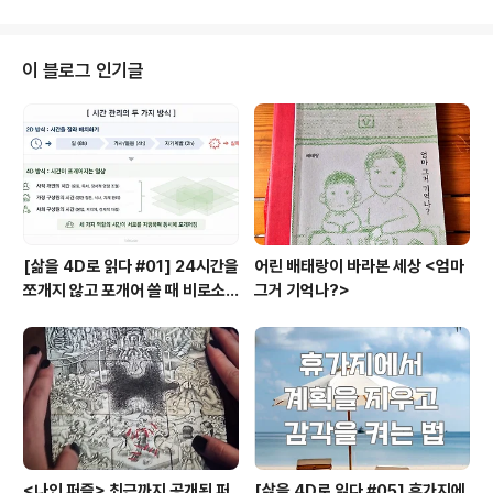
털 콘텐츠다.유튜브 플랫폼은 다른 미디어에 비해 강력하
게 성장했으며 지금도 많은 수의 영상이 많은 사람들의 시
간을 함께 하고 있다. 누구나 영상을 만들 수 있고 그 영상
이 블로그 인기글
을 유튜브에 채널을 만들어 업로드 할 수 있다. 나도 아이의
어린 시절을 담은 채널이 있고 구독자 수는 얼마 되지 않지
만 가끔 들어가서 보곤 한다. 개인의 영상 아카이빙 역할이
아니라면 당연히 이 영상들은 다른 사람들에게 널리 공유
되고 자주 재생되기를 바랄 것이다..
[삶을 4D로 읽다 #01] 24시간을
어린 배태랑이 바라본 세상 <엄마
쪼개지 않고 포개어 쓸 때 비로소
그거 기억나?>
시작되는 행복지도
<나인 퍼즐> 최근까지 공개된 퍼
[삶을 4D로 읽다 #05] 휴가지에