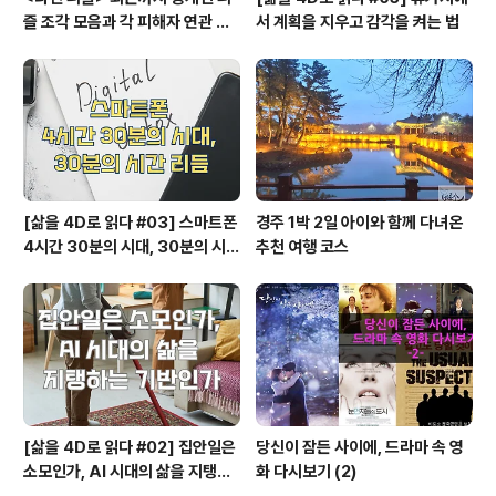
즐 조각 모음과 각 피해자 연관 관
서 계획을 지우고 감각을 켜는 법
계와 퍼즐의 의미
[삶을 4D로 읽다 #03] 스마트폰
경주 1박 2일 아이와 함께 다녀온
4시간 30분의 시대, 30분의 시간
추천 여행 코스
리듬
[삶을 4D로 읽다 #02] 집안일은
당신이 잠든 사이에, 드라마 속 영
소모인가, AI 시대의 삶을 지탱하
화 다시보기 (2)