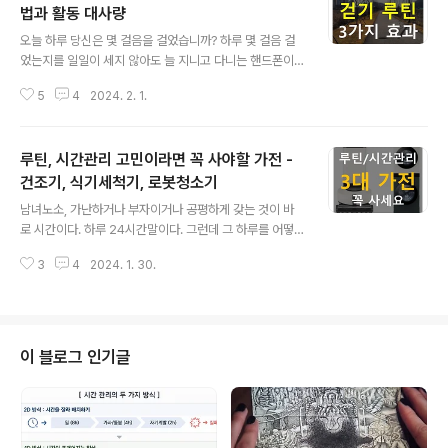
법과 활동 대사량
글 내용
오늘 하루 당신은 몇 걸음을 걸었습니까? 하루 몇 걸음 걸
었는지를 일일이 세지 않아도 늘 지니고 다니는 핸드폰이
나 스마트워치는 센서를 통해 내 걸음수를 측정해줄 수 있
5
4
2024. 2. 1.
다. 핸드폰을 책상위에 올려두고 실내에만 생활한 휴일에
는 하루 걸음 수가 100회가 되지 않은 날도 있다. 하루 만
보 걷는 것이 어려운 것은 아니지만 금새 할 수 있는 일은
루틴, 시간관리 고민이라면 꼭 사야할 가전 -
아니다. 조금 빠른 걸음으로 걸어도 한시간에도 1만보를 채
우기 어렵다. 그래서 하루 만보는 적어도 하루 1시간 반 정
건조기, 식기세척기, 로봇청소기
글 내용
도를 차나 다른 교통을 이용하지 않고 직접 걸어야 하는 것
남녀노소, 가난하거나 부자이거나 공평하게 갖는 것이 바
을 의미한다. 물론 '자 이제 운동 시작'이라는 생각으로 걷
로 시간이다. 하루 24시간말이다. 그런데 그 하루를 어떻
지 않고 일상에서 실내공간에서 움직이는 것까지도 포함할
게 쓰는가를 따져본다면 사람들마다 제각각이다. 똑같은
수 있다. 하루 만보라는 루틴을 야무지게 지키려는 사람은
3
4
2024. 1. 30.
학교를 다니거나 똑같은 직장을 다녀도 잘 들여다보면 제
이미 일상에서 만보 이상을 ..
각각 시간의 쓰임이 다르고 그 쓰임의 질이 달라서 사람들
은 스트레스를 받거나 반대로 보람을 느끼는 하루를 살아
가고 있다. 이 시간이라는 것에도 질이라는 것이 있어서 어
떻게 시간을 보내는가에 따라 다른 시간까지도 영향을 받
이 블로그 인기글
는다. 그래서 앞의 사건과 뒤의 사건의 연속에서 시간은 그
시간을 보내는 사람을 지치게도 열정을 불태우게도 한다.
단지 돈이 많다고 해서 시간의 질이 좋다고 할 수는 없다.
돈이 많은 사람들은 스스로의 시간이 더 비싸다고 여기기