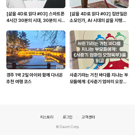
[삶을 4D로 읽다 #03] 스마트폰
[삶을 4D로 읽다 #02] 집안일은
4시간 30분의 시대, 30분의 시간
소모인가, AI 시대의 삶을 지탱하
리듬
는 기반인가
경주 1박 2일 아이와 함께 다녀온
사춘기라는 거친 바다를 지나는 부
추천 여행 코스
모들에게: 《사춘기 엄마의 오장육
부》를 읽고
의안내
티스토리
로그인
고객센터
© Daum Corp.