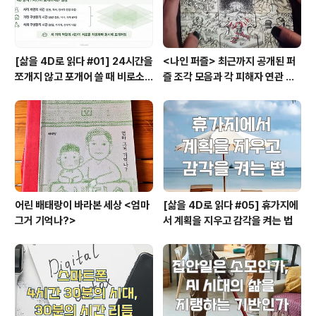
때문에 시간을 더 효과적으로 보내고자 노력할 ..
[삶을 4D로 읽다 #01] 24시간을
<나인 퍼즐> 최근까지 공개된 퍼
쪼개지 않고 포개어 쓸 때 비로소
즐 조각 모음과 각 피해자 연관 관
시작되는 행복지도
계와 퍼즐의 의미
어린 배태랑이 바라본 세상 <엄마
[삶을 4D로 읽다 #05] 휴가지에
그거 기억나?>
서 계획을 지우고 감각을 켜는 법