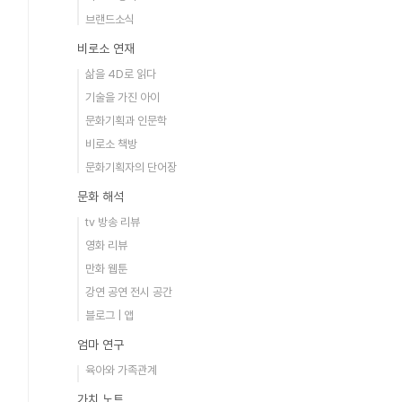
브랜드소식
비로소 연재
삶을 4D로 읽다
기술을 가진 아이
문화기획과 인문학
비로소 책방
문화기획자의 단어장
문화 해석
tv 방송 리뷰
영화 리뷰
만화 웹툰
강연 공연 전시 공간
블로그 | 앱
엄마 연구
육아와 가족관계
가치 노트