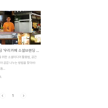
비하고 좋은 공간을 다니면서 정
는 표현이 맞을 듯 합니다. 아기자기하고 예
 나눌 시간이 될 것 같아서 스
쁘게 치장한 디저트를 보기만해도 기분이 좋
 됩니다. 은 전시, 파티, 북토크,
아지는 것도 한몫하겠죠. 다양한 식생활이 주
회 등에 대한 경험을 나눌 수 있
목받으면서 디저트전문점도 많이 생겨났습니
 것입니다. 공간이 장소가 되기
다. 기존 빵집들도 전문성을 살려서 수제 초
름의 개성을 가지고 있어야 하며
콜릿, 롤케익, 컵케익 등 세분화되는 추세를
하는 사람들과 교감할 수 있어야
보이기도 했습니다. 그러한 가운데 프렌차이
은 공간을 활용하여 생명력이 넘치
즈 빵집에서 느낄 수 없는 장인정신이 듬뿍
공간브랜딩 '우리카페 소셜브랜딩 시작하기'
만들어 보면 좋겠습니다. 4월 8
담긴 작은 가게를 만났어요. 안산에 위치한
 이틀에 걸쳐서 수원평생학습관에
한양대 에리카 캠퍼스 앞길 쪽, 다소 외진 곳
 위한 소셜미디어 활용법, 공간
'공간 브랜딩의 의미와 그 필요
에 위치한 '아이모리'가 처음 이곳에 터를 잡
아 공감 나누는 방법을 찾아서!
..
은지 5년이 되어갑니다. 그당시 ..
즈돔
w.wisdo.me/3849 10월 30
8.
-10시 강남 에이블스퀘어 '오후
전단지를 돌렸답니다. 운동도 되고
 주변 동네도 알아보게 되었어
1
 그치고 나니 우산을 두고 가신 손님
시네요. 초록색 튼튼한 장우산이