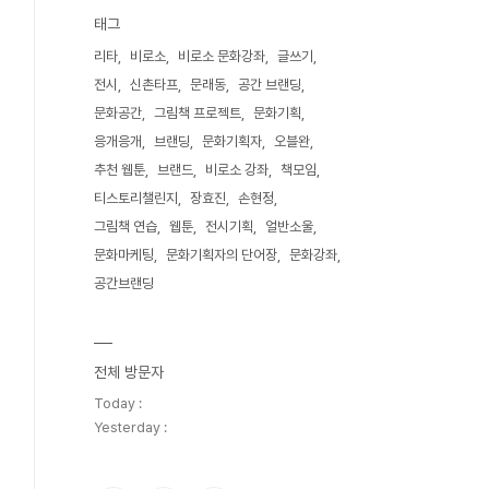
태그
리타
비로소
비로소 문화강좌
글쓰기
전시
신촌타프
문래동
공간 브랜딩
문화공간
그림책 프로젝트
문화기획
응개응개
브랜딩
문화기획자
오블완
추천 웹툰
브랜드
비로소 강좌
책모임
티스토리챌린지
장효진
손현정
그림책 연습
웹툰
전시기획
얼반소울
문화마케팅
문화기획자의 단어장
문화강좌
공간브랜딩
전체 방문자
Today :
Yesterday :