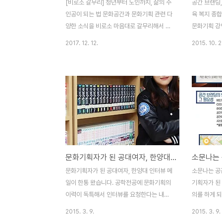
[비로소 갈무리] 청년부터 노인까지, 삶의 주
공간 브랜딩,
인공이 되는 법 문화공간과 문화기획 관련 다
육 복지 종
양한 소식을 비로소 마음대로 갈무리해서 전
문화기획 강
해드립니다. 이번 주는 첫 시간으로 비로소가
니다. 경기
2017. 12. 12.
2015. 10. 2
관심갖는 문화기획과 공간, 문화브랜드와 관
장님들을 대
련있는 뉴스를 들고 왔습니다. 앞으로 비로스
분 베테랑 
는 이 키워드와 관련있는 다양한 영역의 이슈
지어주셨지만
를 역시 다양한 방법으로 공유하고자 합니다.
리타가 나온
좋은 공간과 멋진 사람 이야기를 접하다 보면
하고 기대하
내 공간이 가져야 할 모습이 어떤 모습일지,
진행되었습니
내가 만들어 가는 기획의 방향이 맞는 것인지
당하는 중요
조금은 비교해보고 개선해보고 혹은 위안삼
사례에 대한 
거나 할 수 있지 않을까요. 이번주 들고 온 이
여 주셨습니
문화기획자가 된 공대여자, 한양대 인터뷰
야기는 19금 소재를 예술로 접근하는 젊은
체로 자리매
기획자들의 이야기부터 노인들의 삶을 경청
예전보다 학
문화기획자가 된 공대여자, 한양대 인터뷰 메
소문나는 공
하는 프로젝트까지 다양한 스펙트럼을 가집
간이 늘어난
일이 한통 왔습니다. 공학전공에 문화기획의
기획자가 된
니다. 그들의 이야기를 담..
가질 수 있는
이력이 독특해서 인터뷰를 요청한다는 내용
의를 하게 되
이었어요. 마침 학교에서 공부를 하고 있으니
랜딩 워크샵'
2015. 3. 9.
2015. 3. 9.
우리 문화콘텐츠학과 아카이브도 보여드렸답
용으로 합니