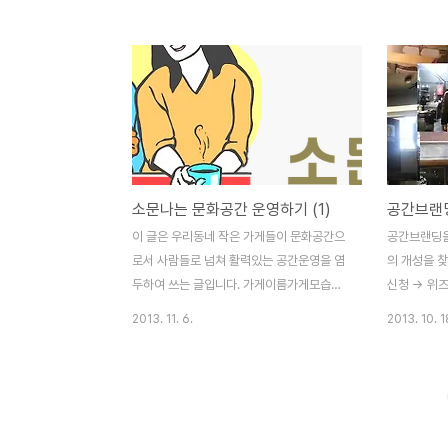
니다. 이런저런 내용을 두서없이 쏟아내면서
이벤트를 준
스스로에게 부끄럽지 않은 사람이 될 수 있도
리했던 내용을
록 열심히 살아야겠다는 생각을 했습니다. 바
스로도 기대가
야흐로 융합이 대세다. 우리대학 유영만 교수
워크샵, 상영
(사범대·교육공학)는 저서 ‘브리꼴뢰르’를 통
는 시간이 될
해 “오늘 날은 전문가(specialist)보다 새로
위해서는 나
운 판세를 펼치는 전인(wholeman)을 요구
공간을 이용
하는 시대”라고 말했다. 유 교수는 젊은 시절
합니다. 작
소문나는 문화공간 운영하기 (1)
공고를 졸업하고 용접공으로 일했던 특이한
는 공간으로 
이력을 가지고 있다. 유 교수만큼이나 특이한
일과 9일,
이 글은 우리동네 작은 가게들이 문화공간으
공간브랜딩을
이력을 가진 ‘융합형 인재’, 공대출신 문화기
서 두시간씩 
로서 사람들로 넘쳐 활력있는 공간운영을 염
의 개성을 찾
획자 장효진..
성','공간 브랜
두하여 쓰는 글입니다. 가게이름가게모습가
신청 -> 위
게물건가게사장가게손님 그리고 우리동네의
http://ww
2013. 11. 6.
2013. 10. 1
역사와 문화까지 아우르는 소소한 이야기. 소
일 저녁 8시
셜미디어, 스토리텔링, 브랜드, 트렌드, 문화
에는 카페 
기획에서 마케팅까지. 리타소개
몰랐던 카페
http://ritachang.tistory.com/124 유명
요!' '비가
호텔에서 만들어서 맛도 좋고 재료도 좋고 모
이 많이 계