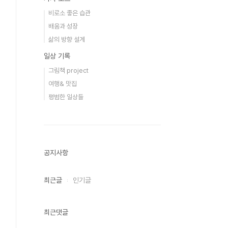
비로소 좋은 습관
배움과 성장
삶의 방향 설계
일상 기록
그림책 project
여행& 맛집
평범한 일상들
공지사항
최근글
인기글
최근댓글