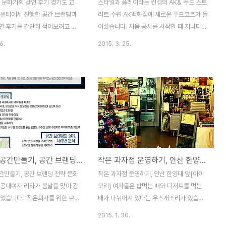
 문화기획 강연 후기 경기도 교
스타일과 플레이라는 컨셉의 AK& 푸드 스트
합센터에서 진행한 공간 브랜딩과
리트 수원 AK백화점에 새로운 푸드코트가 들
연 후기를 간단히 적어보려고 합
어섰습니다. 처음 공사를 시작할 때 지나다니
도 교육청 소속의 고등학교 행정실
면서 레스토랑이 들어오나 싶었는데 푸드코
6.
2015. 3. 25.
상으로 한 강연이었는데요. 대부
트더군요. 멋진 인테리어의 널찍한 공간을 공
커리어 우먼들이라 인자한 미소를
유하면서 여러가지 음식을 맛볼 수 있는 공간
, 카리스마는 숨길 수 없더군요.
이라는 점에서 부페와 패밀리 레스토랑을 접
 모교의 선생님도 자리하셨을까
목시켜 놓은 듯합니다. 백화점입장에서는 레
면서 편안한 분위기에서 강의가
스토랑을 운영하지 않고 멋진 컨셉의 공간을
다. 아무래도 학교의 행정을 담
만들어 두고 입점 시키는 전략으로 수익을 내
한 자리에 계신 분들이라서 실제
는 것일테고 업체들은 방해받지 않는 널찍한
설명을 할 때 관심을 많이 기울
공간을 선호하는 소비자들의 구미를 맞추는
다. 점점 학교가 마을교육의 공동
독특한 공간을 쉐어하여 모객과 인테리어의
소문나는 공간만들기, 공간 브랜딩 전략
작은 과자점 운영하기, 안산 한양대 앞[아이모리]
김하려는 시도를 하고 있습니다.
부담을 나눌 수 있다는 점에서 매력적일 듯
생들의 숫자가 감소하여 유휴 공
합니다. 물론 이 공간의 컨셉이라는 것이 얼
간만들기, 공간 브랜딩 전략 문화
작은 과자점 운영하기, 안산 한양대 앞[아이
 데다가 창의적이고 미래 비전을
마나 소비자들에게 어필 할 수 있는가는 각
 공대여자 리타가 봄날을 맞아 강
모리] 여자들은 밥먹는 배와 디저트를 먹는
 활동에 많은 관심을 ..
매장의 음식 퀄리티도 그렇고 음식을 ..
었습니다. '작은회사를 위한 브
배가 나뉘어져 있다는 우스개소리가 있습니
 중 한 코너로 공간브랜딩을 내
다. 배가 부른 것보다는 다양한 미각을 만족
2015. 1. 30.
다. 그동안 문화공간으로 다양한
시키는 새로운 음식에 대한 호기심이 더하다