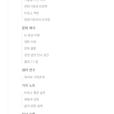
문화기획과 인문학
비로소 책방
문화기획자의 단어장
문화 해석
tv 방송 리뷰
영화 리뷰
만화 웹툰
강연 공연 전시 공간
블로그 | 앱
엄마 연구
육아와 가족관계
가치 노트
비로소 좋은 습관
배움과 성장
삶의 방향 설계