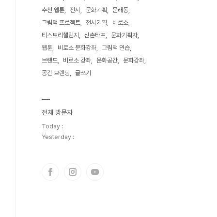
추천 웹툰
전시
문화기획
문래동
그림책 프로젝트
전시기획
비로소
티스토리챌린지
신촌타프
문화기획자
웹툰
비로소 문화강좌
그림책 연습
브랜드
비로소 강좌
문화공간
문화강좌
공간 브랜딩
글쓰기
전체 방문자
Today :
Yesterday :