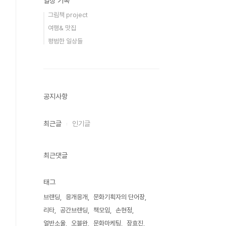
일상 기록
그림책 project
여행& 맛집
평범한 일상들
공지사항
최근글
인기글
최근댓글
태그
브랜딩
응개응개
문화기획자의 단어장
리타
공간브랜딩
책모임
손현정
얼반소울
오블완
문화마케팅
장효진