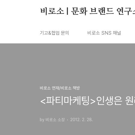
본문 바로가기
비로소 | 문화 브랜드 연구
기고&협업 문의
비로소 SNS 채널
비로소 연재/비로소 책방
<파티마케팅>인생은 원
by 비로소 소장
2012. 2. 28.