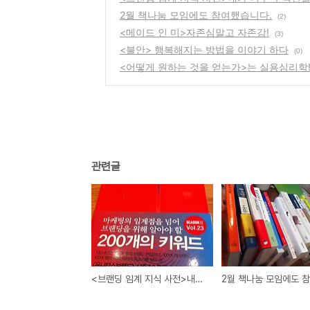
2월 책나눔 모임에도 참여했습니다.
(2)
<메이드 인 미>자존심말고 자존감!
(3)
<불안> 행복해지는 방법을 이야기 하다
(0)
<어떻게 원하는 것을 얻는가>는 실용심리학
관련글
<브랜딩 임계 지식 사전>내가 너무 무식한걸까.