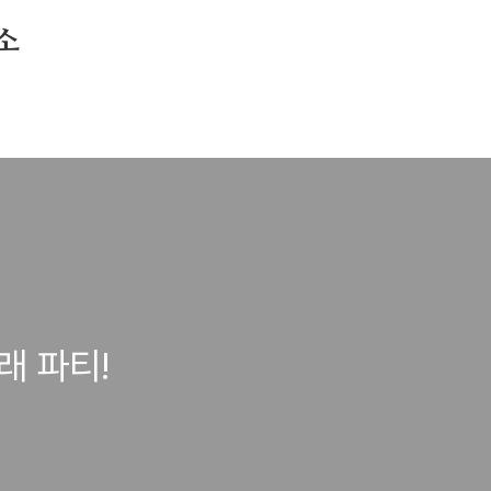
소
래 파티!