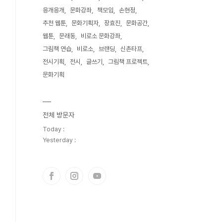
응개응개
문화강좌
책모임
손현정
추천 웹툰
문화기획자
장효진
문화공간
웹툰
문래동
비로소 문화강좌
그림책 연습
비로소
브랜딩
신촌타프
전시기획
전시
글쓰기
그림책 프로젝트
문화기획
전체 방문자
Today :
Yesterday :