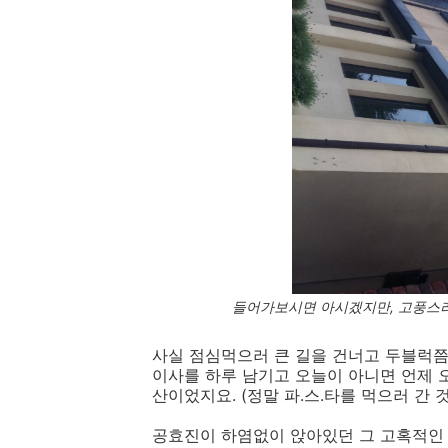
들어가보시면 아시겠지만, 고풍스러
사실 점심먹으러 큰 길을 건너고 두블럭쯤
이사를 하루 남기고 오늘이 아니면 언제 
산이었지요. (정말 파.스.타를 먹으러 간 
공효진이 하염없이 앉아있던 그 고혹적인