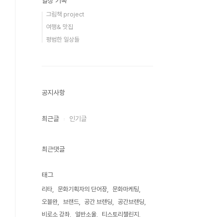
일상 기록
그림책 project
여행& 맛집
평범한 일상들
공지사항
최근글
인기글
최근댓글
태그
리타
문화기획자의 단어장
문화마케팅
오블완
브랜드
공간 브랜딩
공간브랜딩
비로소 강좌
얼반소울
티스토리챌린지