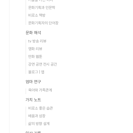
문화기획과 인문학
비로소 책방
문화기획자의 단어장
문화 해석
tv 방송 리뷰
영화 리뷰
만화 웹툰
강연 공연 전시 공간
블로그 | 앱
엄마 연구
육아와 가족관계
가치 노트
비로소 좋은 습관
배움과 성장
삶의 방향 설계