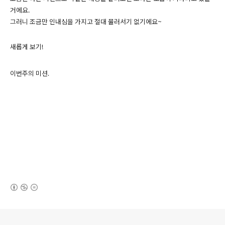
거에요.
그러니 조금만 인내심을 가지고 절대 물러서기 없기에요~
새롭게 보기!
jP0W8LJqRlTYdCch5TlGm5Hpkg5GINnMcZN
이번주의 미션
.
hfY3hQ,
(새창열림)
로그 정보