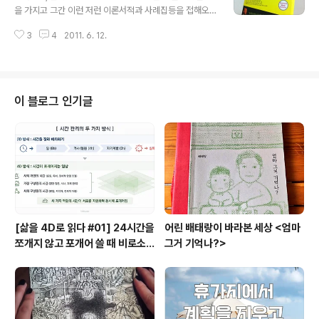
실천할 때 참고할 만한 것들을 많이 제시해주었습니다. 새
을 가지고 그간 이런 저런 이론서적과 사례집등을 접해오
로운 것을 만들고 그것을 어떻게 바라봐야 할까, 될 수 있으
면서, 마치 구구단이나 되는 듯 익혀왔던 내용들을 뒤짚어
면 빨리 결정을 내려야 하는데 그 것때문에 마케터에게는
3
4
2011. 6. 12.
엎는 듯 싶었거든요. 조차도 어쩌면 '박제된' 영광을 노래하
현상을 제대로 볼 수 있는 눈과 감각이 필요한 것 같습니다.
는 책인 듯 싶기까지 했습니다. 조금 과장하자면요. 하지만
두글자로 줄이면 '직관'이..
이책은 결코 기존 브랜드 이론을 부정하여 전혀 다른 것을
이야기 하는 것이 아님을 알게 되었습니다. 소위 브랜드 아
키텍처, 브랜드 피라미드, 브랜드 포트폴리오 라고 하는 것
이 블로그 인기글
들로 브랜드를 멈춰있는 대상으로 보지 말라는 따끔한 조
언을 하고 있다고 말이지요. 지난 10여년 동안 Y&R에서
수집한 세계적 브랜드의 데이터를 분석하여 조목조목 따져
가며 하는 충고야 말로 앉은 자리에서 장님 코끼리 다리 만
지듯 하는 마케터들을 뻘쭘하게 만..
[삶을 4D로 읽다 #01] 24시간을
어린 배태랑이 바라본 세상 <엄마
쪼개지 않고 포개어 쓸 때 비로소
그거 기억나?>
시작되는 행복지도