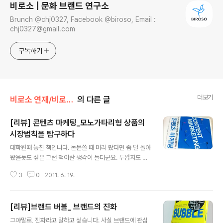
비로소 | 문화 브랜드 연구소
Brunch @chj0327, Facebook @biroso, Email :
chj0327@gmail.com
구독하기
더보기
비로소 연재/비로소 책방
의 다른 글
[리뷰] 콘텐츠 마케팅_모노가타리형 상품의
시장법칙을 탐구하다
글 내용
대학원때 놓친 책입니다. 논문쓸 때 미리 봤다면 좀 덜 돌아
왔을듯도 싶은 그런 책이란 생각이 들더군요. 두껍지도 않
고, 그렇다고 최신 책도 아니지만. 책을 접하고는 지금 이때
3
0
2011. 6. 19.
우리가 가장 필요로 하는 상품들에 대한 그 마케팅을 논하
는 책으로 몇몇 책들 중에 손에 꼽을만 하다는 생각을 했습
니다. 어찌보면 너무 당연한 이야기들을 하는 것이었을지
[리뷰]브랜드 버블_ 브랜드의 진화
도 모르지만, 그것을 하나하나 정리하고(일본사람들은 그
글 내용
런 것에 좀 특기가 있는 듯합니다.) 앞으로 새로운 마케팅을
그야말로, 진화라고 말하고 싶습니다. 사실 브랜드에 관심