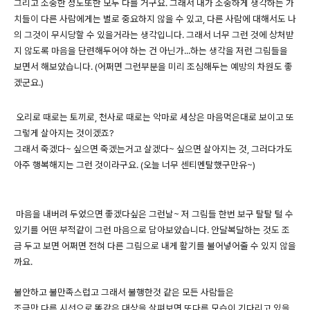
그리고 소중한 정도또한 모두 다를 거구요. 그래서 내가 소중하게 생각하는 가
치들이 다른 사람에게는 별로 중요하지 않을 수 있고, 다른 사람에 대해서도 나
의 그것이 무시당할 수 있을거라는 생각입니다. 그래서 너무 그런 것에 상처받
지 않도록 마음을 단련해두어야 하는 건 아닌가...하는 생각을 저런 그림들을
보면서 해보았습니다. (어쩌면 그런부분을 미리 조심해두는 예방의 차원도 좋
겠군요.)
오리로 때로는 토끼로, 천사로 때로는 악마로 세상은 마음먹은대로 보이고 또
그렇게 살아지는 것이겠죠?
그래서 죽겠다~ 싶으면 죽겠는거고 살겠다~ 싶으면 살아지는 것, 그러다가도
아주 행복해지는 그런 것이라구요. (오늘 너무 센티멘탈했구만유~)
마음을 내버려 두었으면 좋겠다싶은 그런날~ 저 그림들 한번 보구 탈탈 털 수
있기를 어떤 부적같이 그런 마음으로 담아보았습니다. 안달복달하는 것도 조
금 두고 보면 어쩌면 전혀 다른 그림으로 내게 활기를 불어넣어줄 수 있지 않을
까요.
불안하고 불만족스럽고 그래서 불행한것 같은 모든 사람들은
조금만 다른 시선으로 똑같은 대상을 살펴보면 또다른 모습이 기다리고 있을