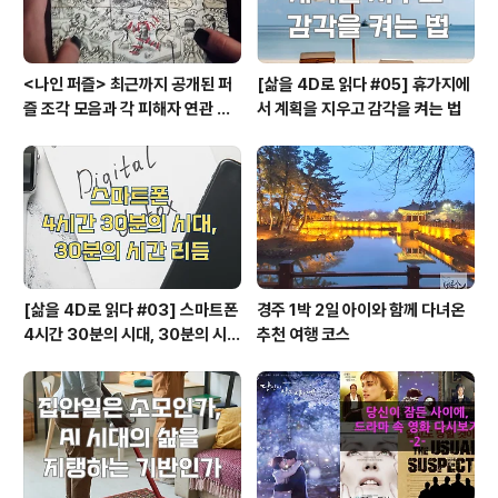
<나인 퍼즐> 최근까지 공개된 퍼
[삶을 4D로 읽다 #05] 휴가지에
즐 조각 모음과 각 피해자 연관 관
서 계획을 지우고 감각을 켜는 법
계와 퍼즐의 의미
[삶을 4D로 읽다 #03] 스마트폰
경주 1박 2일 아이와 함께 다녀온
4시간 30분의 시대, 30분의 시간
추천 여행 코스
리듬