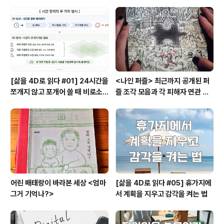
이지요. 그런 ..
[삶을 4D로 읽다 #01] 24시간을
<나인 퍼즐> 최근까지 공개된 퍼
쪼개지 않고 포개어 쓸 때 비로소
즐 조각 모음과 각 피해자 연관 관
시작되는 행복지도
계와 퍼즐의 의미
어린 배태랑이 바라본 세상 <엄마
[삶을 4D로 읽다 #05] 휴가지에
그거 기억나?>
서 계획을 지우고 감각을 켜는 법