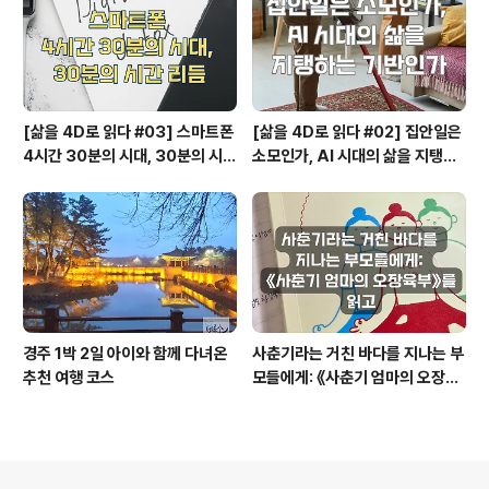
[삶을 4D로 읽다 #03] 스마트폰
[삶을 4D로 읽다 #02] 집안일은
4시간 30분의 시대, 30분의 시간
소모인가, AI 시대의 삶을 지탱하
리듬
는 기반인가
경주 1박 2일 아이와 함께 다녀온
사춘기라는 거친 바다를 지나는 부
추천 여행 코스
모들에게: 《사춘기 엄마의 오장육
부》를 읽고