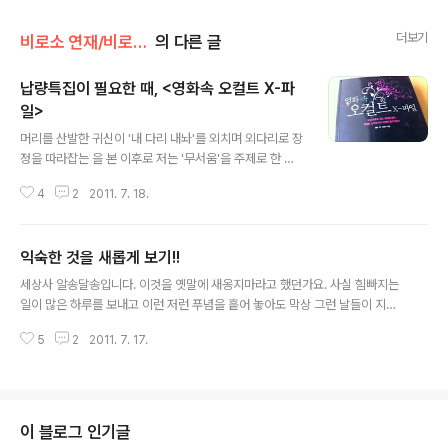
더보기
비로소 연재/비로소 책방
의 다른 글
납량특집이 필요한 때, <영화속 오컬트 X-파
일>
글 내용
머리를 산발한 귀신이 '내 다리 내놔'를 외치며 외다리로 장
정을 따라잡는 을 본 이후로 저는 '무서움'을 주제로 한 영
상물은 잘 보지 않습니다. 그 이미지가 며칠동안 제 꿈 속에
4
2
2011. 7. 18.
나타나서 도대체 잠을 잘 수 없었거든요. 하지만, 장마가 끝
나고 본격적으로 무더위가 시작될 즈음에는 이렇게 오싹한
영상을 보고 소름한번 돋아보아야 더위가 좀 들어갈것도
익숙한 것을 새롭게 보기!!
같습니다. 그만큼 간이 커진 어른이 되었다는 건지도 모르
글 내용
겠네요. 실제로 무서운 것을 보고 느끼는 신체 감각이 추위
세상사 알송달송입니다. 이것을 옛말에 새옹지마라고 했던가요. 사실 힘빠지는
를 느낄 때의 반응과 흡사해서 더위를 날려주는... 이라는
일이 많은 하루를 보내고 이런 저런 푸념을 흩어 놓아도 막상 그런 날들이 지나
표현이 어느정도는 맞는 말이라더군요. (관련글) 최근에도
보면 좋은 날이 오는 경우가 많을 거에요. 그렇게 무심한 듯 툭툭 털어보는 것도
, 과 같은 공포물이 개봉을 했거나 개봉을 앞두고 있다고 하
5
2
2011. 7. 17.
결국엔 좋은 것 같습니다. 누구나 지나고 나면 힘들었던 그 긴 시간도 찰나로 기
지요. 한번 공포물을 보겠다고 마음먹었다 할지라도, 말도
억하거나 그것조차 잊어버리는 건강한 방어기재를 가졌지요. 그래서 살만한게
안되는 엽기 살인이 ..
인생이라는... 애늙은 소리를 해봅니다. 예전에 심리학 책에서 본 그림인데 180
0년대 누군가가 그렸던 그림이라고 하네요. 무엇을 그린 그림 같으세요? 오리
같기도 하고 토끼같기도 하지요? 그런데 또 이 그림을 닮은 박제사진이 있어 (내
이 블로그 인기글
취향은 아니다.) 이것도 올려봅니다. 언뜻 보면 토끼지만 귀가 오리의 부리모양