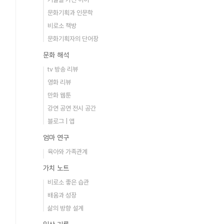
문화기획과 인문학
비로소 책방
문화기획자의 단어장
문화 해석
tv 방송 리뷰
영화 리뷰
만화 웹툰
강연 공연 전시 공간
블로그 | 앱
엄마 연구
육아와 가족관계
가치 노트
비로소 좋은 습관
배움과 성장
삶의 방향 설계