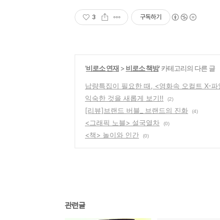
3
구독하기
'
비로소 연재
>
비로소 책방
' 카테고리의 다른 글
납량특집이 필요한 때, <영화속 오컬트 X-파
익숙한 것을 새롭게 보기!!
(2)
[리뷰]브랜드 버블_ 브랜드의 진화
(4)
<그래픽 노블> 설국열차
(0)
<책> 놀이와 인간
(0)
관련글