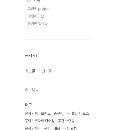
일상 기록
그림책 project
여행& 맛집
평범한 일상들
공지사항
최근글
인기글
최근댓글
태그
문화기획
브랜드
손현정
문래동
비로소
문화기획자의 단어장
공간 브랜딩
문화기획자
문화마케팅
추천 웹툰