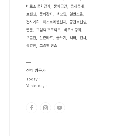
비로소 문화강좌
문화공간
응개응개
브랜딩
문화강좌
책모임
얼반소울
전시기획
티스토리챌린지
공간브랜딩
웹툰
그림책 프로젝트
비로소 강좌
오블완
신촌타프
글쓰기
리타
전시
장효진
그림책 연습
전체 방문자
Today :
Yesterday :