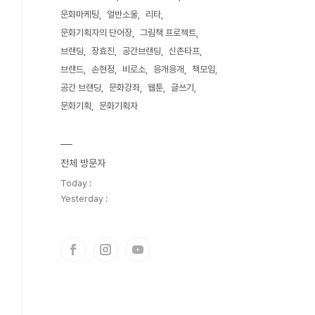
문화마케팅
얼반소울
리타
문화기획자의 단어장
그림책 프로젝트
브랜딩
장효진
공간브랜딩
신촌타프
브랜드
손현정
비로소
응개응개
책모임
공간 브랜딩
문화강좌
웹툰
글쓰기
문화기획
문화기획자
전체 방문자
Today :
Yesterday :