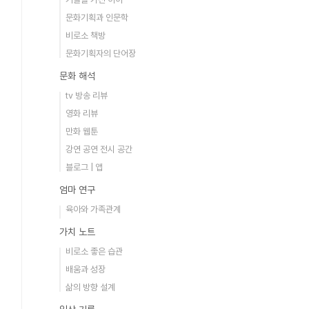
문화기획과 인문학
비로소 책방
문화기획자의 단어장
문화 해석
tv 방송 리뷰
영화 리뷰
만화 웹툰
강연 공연 전시 공간
블로그 | 앱
엄마 연구
육아와 가족관계
가치 노트
비로소 좋은 습관
배움과 성장
삶의 방향 설계