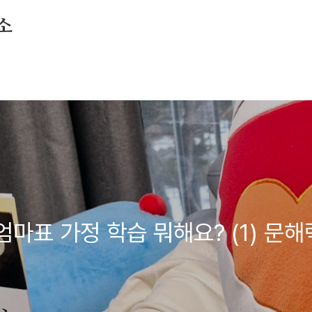
소
엄마표 가정 학습 뭐해요? (1) 문해