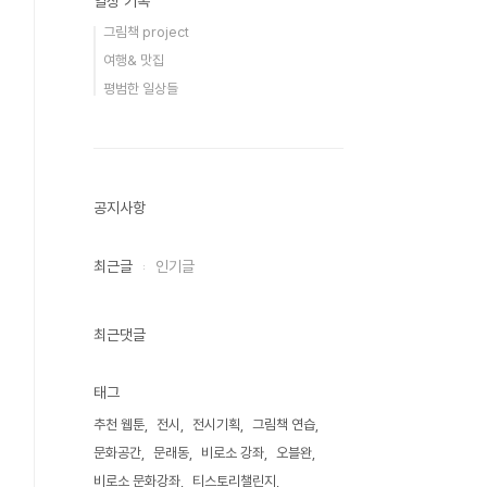
일상 기록
그림책 project
여행& 맛집
평범한 일상들
공지사항
최근글
인기글
최근댓글
태그
추천 웹툰
전시
전시기획
그림책 연습
문화공간
문래동
비로소 강좌
오블완
비로소 문화강좌
티스토리챌린지