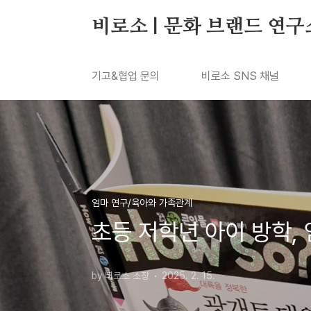
본문 바로가기
비로소 | 문화 브랜드 연구
기고&협업 문의
비로소 SNS 채널
엄마 연구/육아와 가족관계
초등 저학년 아이 방학, 
by 비로소 소장
2025. 2. 15.