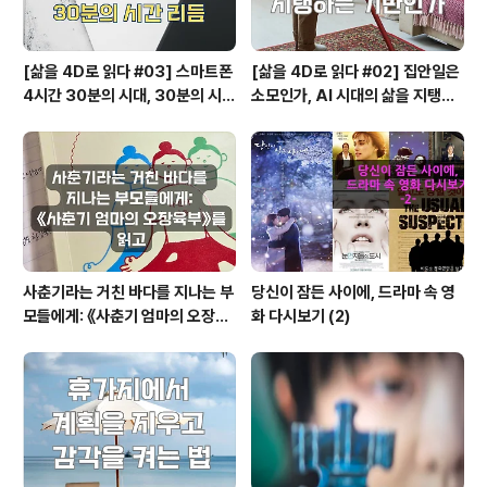
[삶을 4D로 읽다 #03] 스마트폰
[삶을 4D로 읽다 #02] 집안일은
4시간 30분의 시대, 30분의 시간
소모인가, AI 시대의 삶을 지탱하
리듬
는 기반인가
사춘기라는 거친 바다를 지나는 부
당신이 잠든 사이에, 드라마 속 영
모들에게: 《사춘기 엄마의 오장육
화 다시보기 (2)
부》를 읽고