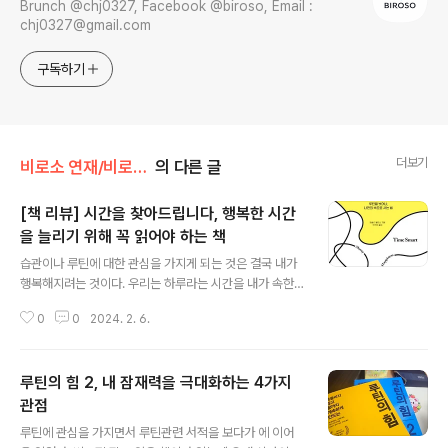
Brunch @chj0327, Facebook @biroso, Email :
chj0327@gmail.com
구독하기
더보기
비로소 연재/비로소 책방
의 다른 글
[책 리뷰] 시간을 찾아드립니다, 행복한 시간
을 늘리기 위해 꼭 읽어야 하는 책
글 내용
습관이나 루틴에 대한 관심을 가지게 되는 것은 결국 내가
행복해지려는 것이다. 우리는 하루라는 시간을 내가 속한
공간에서 살아간다. 시간은 유한한 것이고 그 끝이 언제인
0
0
2024. 2. 6.
지를 알 수 없다. 그래서 지금을 더욱 소중히 여기고 더 가
치있게 살아가야 한다. 책을 읽고 나서는 우리는 노인들의
마인드로 살아가야 한다고 생각한다. 대부분의 노인들의
루틴의 힘 2, 내 잠재력을 극대화하는 4가지
후회 중 하나는 젊은 시절에 도전하지 않은 것이라고 한다.
그리고 그들은 누구보다 일찍 일어나서 가장 소중한 것들
관점
글 내용
을 가꾸는 데 시간을 들인다. 자기 삶의 소중한 것들을 알고
루틴에 관심을 가지면서 루틴관련 서적을 보다가 에 이어
그것들을 위해 기꺼이 시간을 들이고 해보지 않은 것들을