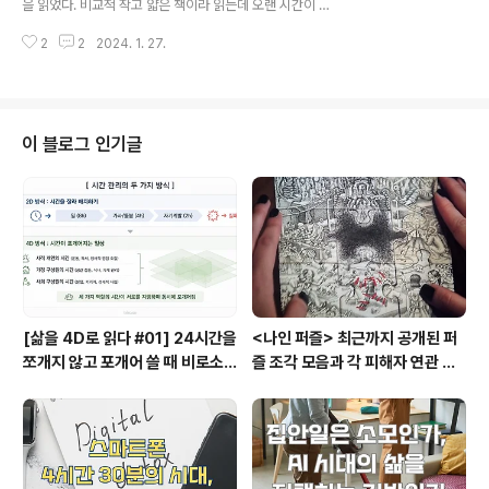
을 읽었다. 비교적 작고 얇은 책이라 읽는데 오랜 시간이 걸
해보려는 시도는 젊어서부터 하는 게 좋겠다. 가끔 루틴이
리지 않으므로 일상에서 루틴에 어느정도 관심이 생기고
나 습관에 대해 이야기하는 책, 콘텐츠를 마주할 때마다 드
2
2
2024. 1. 27.
자신감이 붙을 즈음 이책을 읽으면 도움이 될 것이다. '맞
는 생각은 '왜 그 루틴, 습관을..
아, 정말 그런 것 같아.', '아하 내가 그래서 그랬던 거구나'
같은 생각을 하게 되기 때문이다. 2024.01.22 - [비로소
문화 기획/비로소 좋은 습관] - 루틴 뜻, 루틴(Routine), 의
식(Ritual), 습관(Habit) 과연 어떤 의미일까? 새해들어 루
이 블로그 인기글
틴이나 습관, 시간관리에 따른 생산성과 창의성 증대에 관
심이 많다. 이는 일상을 빡빡하게 살아가는 현대인이 시간
을 쥐어짜내는 것으로 생각하면 오산이다. 오히려 행복한
시간을 늘리고 도전하고 모험하는 시간을 벌기 위한..
[삶을 4D로 읽다 #01] 24시간을
<나인 퍼즐> 최근까지 공개된 퍼
쪼개지 않고 포개어 쓸 때 비로소
즐 조각 모음과 각 피해자 연관 관
시작되는 행복지도
계와 퍼즐의 의미