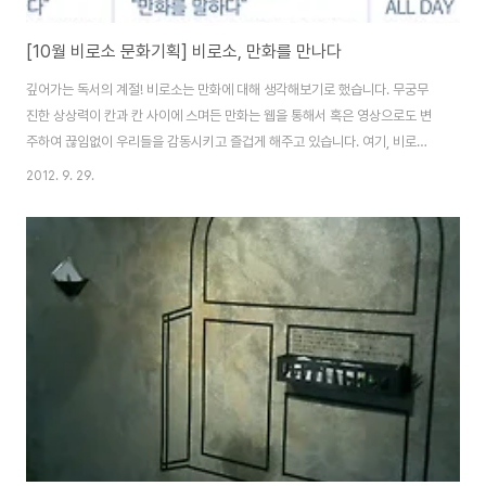
[10월 비로소 문화기획] 비로소, 만화를 만나다
깊어가는 독서의 계절! 비로소는 만화에 대해 생각해보기로 했습니다. 무궁무
진한 상상력이 칸과 칸 사이에 스며든 만화는 웹을 통해서 혹은 영상으로도 변
주하여 끊임없이 우리들을 감동시키고 즐겁게 해주고 있습니다. 여기, 비로소
에서 만화와 관련한 다양한 프로그램을 준비했답니다. 각 모임의 신청은 비로
2012. 9. 29.
소 홈페이 http://biroso.co.kr 에서 가능합니다. 10월 기획 포스터 :: 프로그
램 소개 이번 기획은 복합문화공간인 신초타프(찾아오시는 길)에서 진행합니
다. 하나. 만화를 주제로 한 소소한 모임들 10월 9일(화) 7시반-9시반 우리에
게 익숙한 TV만화 시리즈 주제곡을 우쿨렐레로 신나게 연주해보아요! - 15명/
참가비 5000원 10월 13일(토) 2시-4시 최근 단행본으로 선보인 책모임 - 8
명/..