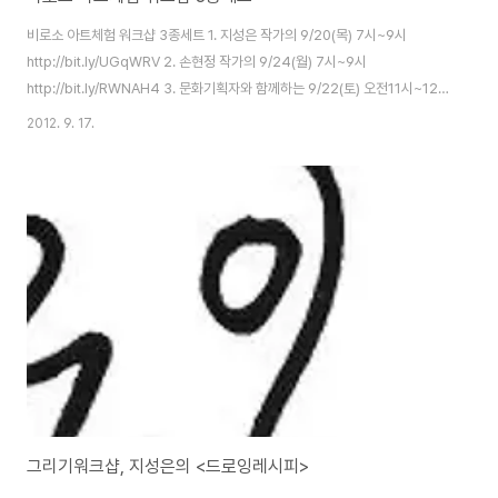
비로소 아트체험 워크샵 3종세트 1. 지성은 작가의 9/20(목) 7시~9시
http://bit.ly/UGqWRV 2. 손현정 작가의 9/24(월) 7시~9시
http://bit.ly/RWNAH4 3. 문화기획자와 함께하는 9/22(토) 오전11시~12
시 반 http://bit.ly/RYA2Fd
2012. 9. 17.
그리기워크샵, 지성은의 <드로잉레시피>