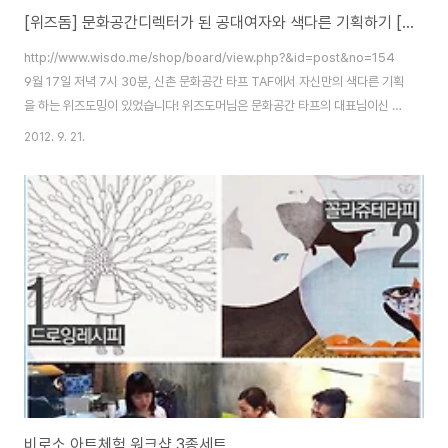
[위즈돔] 문화공간디렉터가 된 공대여자와 색다른 기획하기 [스케치]펌
http://www.wisdo.me/shop/board/view.php?&id=post&no=154
9월 17일 저녁 7시 30분, 신촌 문화공간 타프 TAF에서 자신만의 색다른 기획
을 하는 위즈도밍이 있었습니다! 위즈도머님은 문화공간 타프의 대표님이신 장
효진님이셨는데요. 문화공간 타프는 카페이면서 전시공간이고, 한쪽에는 극장
2012. 9. 21.
까지 있는 너무너무 멋진 공간입니다! 문화공간 타프의 로고가 그려져 있는 카
페의 한쪽 벽면인데요. 이 로고는 문화공간 타프를 의미하는 거라고 합니다. 새
장은 '공간'을 의미하고, 누구에게나 열려있다는 의미에서 새장의 문은 열어두
었다고 합니다.^^ 앞으로 이 로고를 활용해서 캔버스백 등 많은 상품들도 만드
실 예정이라네요~ 심플하면서도, 문화공간 타프를 너무 잘 나타내주는 로고인
것 같아..
비로소 아트체험 워크샵 3종세트