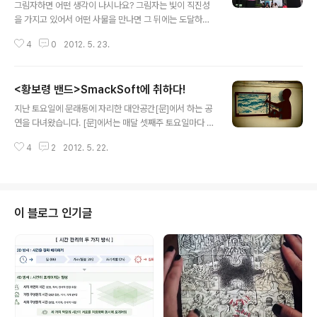
그림자하면 어떤 생각이 나시나요? 그림자는 빛이 직진성
을 가지고 있어서 어떤 사물을 만나면 그 뒤에는 도달하지
못해 생기는 것이죠. 그래서 사물의 모양과 닮은 것이 그림
4
0
2012. 5. 23.
자이지만 빛의 각도와 세기에 따라 그 크기가 커졌다 줄어
들기도 하고 희미하거나 또렷해지기도 합니다. 가끔은 그
그림자가 호수나 낭떠러지가 되어서 퐁당 빠지는 꿈을 꾸
<황보령 밴드>SmackSoft에 취하다!
기도 했었고, 혹은 그 속에 수많은 색깔들이 뒤섞여 결국은
글 내용
검은색이 되어 버린 것은 아닌가 하는 생각을 한 적도 있어
지난 토요일에 문래동에 자리한 대안공간[문]에서 하는 공
요. 그래서 그런지 그림자는 항상 재미있고 호기심을 불러
연을 다녀왔습니다. [문]에서는 매달 셋째주 토요일마다 A
일으키는 독특한 소재가 되는 것 같습니다. 실제로 여러 소
rtMeetSound라는 문화행사를 진행하고있어요. 이번에
설이나 영화에서도 소재로 삼았었죠. 이번 손현정 작가님
4
2
2012. 5. 22.
는 림지훈, 잠비나이, 황보령밴드, ALLY가 참여하였는데
의 전시에도 그러한 그림자의 독특한 매력을 한껏 끄집어
요. 그 음악들이 기존에 들어오던 음악들과는 이색적이어
내어 표현한 작품들을 소개하고 있어요. 인사..
서 리타의 좁기만 한 음악적 폭을 조금이나마 넓힐 기회가
아니었나 합니다. 석양에 물든 문래동 앞서 공연한 두 팀의
거부할 수 없는 매력에 이미 공연을 찾은 것에 보람을 느끼
이 블로그 인기글
고 있었지만, 근처 다른 공간인 에서 그림전시회를 진행하
고 있기도 한 황보령밴드의 공연은 참 인상적이었습니다.
어쩌면 앞의 두 공연이 있어서 황보령의 음악이 빛을 발하
게 된 건 아닐까도 싶습니다만(아프리카의 재즈음악과 국
악기를 이용한 실험적 음악이 주를 이룬..