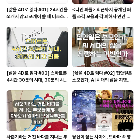
[삶을 4D로 읽다 #01] 24시간을
<나인 퍼즐> 최근까지 공개된 퍼
쪼개지 않고 포개어 쓸 때 비로소
즐 조각 모음과 각 피해자 연관 관
시작되는 행복지도
계와 퍼즐의 의미
[삶을 4D로 읽다 #03] 스마트폰
[삶을 4D로 읽다 #02] 집안일은
4시간 30분의 시대, 30분의 시간
소모인가, AI 시대의 삶을 지탱하
리듬
는 기반인가
사춘기라는 거친 바다를 지나는 부
당신이 잠든 사이에, 드라마 속 영