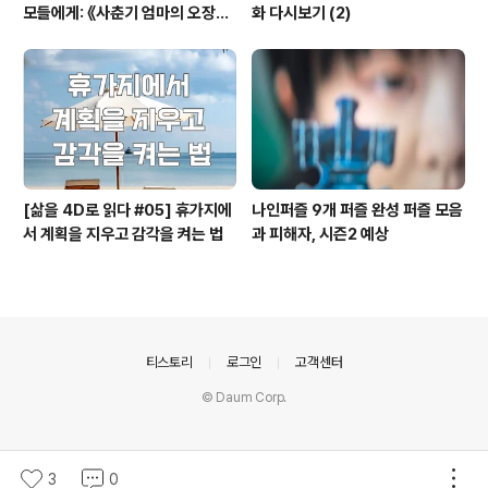
모들에게: 《사춘기 엄마의 오장육
화 다시보기 (2)
부》를 읽고
[삶을 4D로 읽다 #05] 휴가지에
나인퍼즐 9개 퍼즐 완성 퍼즐 모음
서 계획을 지우고 감각을 켜는 법
과 피해자, 시즌2 예상
의안내
티스토리
로그인
고객센터
© Daum Corp.
3
0